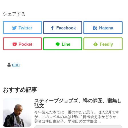
シェアする
don
おすすめ記事
スティーブジョブズ、禅の師匠、宿無し
弘文
今年読んだ本では一番の本だと思う。 まだ2月です
が、このレベルの本は1年に1冊出会えるかどうか。
著者は柳田由紀子。早稲田の文学部出...