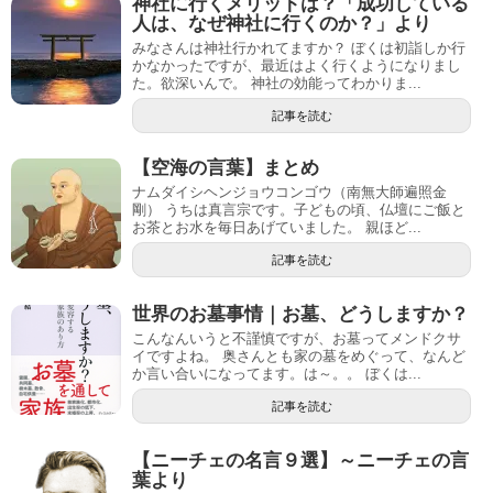
神社に行くメリットは？「成功している
人は、なぜ神社に行くのか？」より
みなさんは神社行かれてますか？ ぼくは初詣しか行
かなかったですが、最近はよく行くようになりまし
た。欲深いんで。 神社の効能ってわかりま...
記事を読む
【空海の言葉】まとめ
ナムダイシヘンジョウコンゴウ（南無大師遍照金
剛） うちは真言宗です。子どもの頃、仏壇にご飯と
お茶とお水を毎日あげていました。 親ほど...
記事を読む
世界のお墓事情｜お墓、どうしますか？
こんなんいうと不謹慎ですが、お墓ってメンドクサ
イですよね。 奥さんとも家の墓をめぐって、なんど
か言い合いになってます。は～。。 ぼくは...
記事を読む
【ニーチェの名言９選】～ニーチェの言
葉より