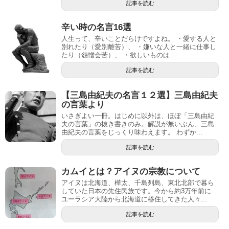
記事を読む
辛い時の名言16選
人生って、辛いことだらけですよね。 ・愛する人と
別れたり（愛別離苦）、 ・嫌いな人と一緒に仕事し
たり（怨憎会苦）、 ・欲しいものは...
記事を読む
【三島由紀夫の名言１２選】三島由紀夫
の言葉より
いさぎよい一冊。はじめに以外は、ほぼ「三島由紀
夫の言葉」の抜き書きのみ。解説が無いぶん、三島
由紀夫の言葉をじっくり味わえます。 わずか...
記事を読む
カムイとは？アイヌの宗教について
アイヌは北海道、樺太、千島列島、東北北部で暮ら
していた日本の先住民族です。今から約3万年前に
ユーラシア大陸から北海道に移住してきた人々...
記事を読む