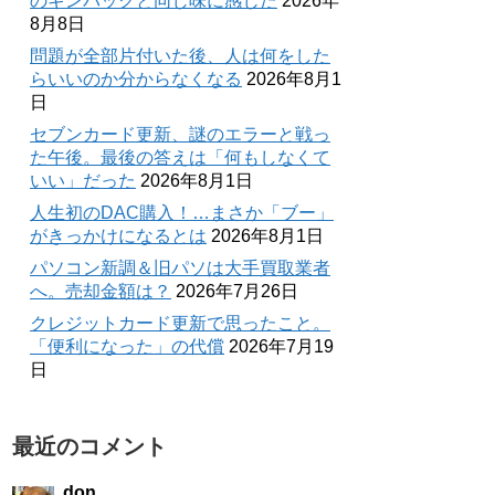
のギンパックと同じ味に感じた
2026年
8月8日
問題が全部片付いた後、人は何をした
らいいのか分からなくなる
2026年8月1
日
セブンカード更新、謎のエラーと戦っ
た午後。最後の答えは「何もしなくて
いい」だった
2026年8月1日
人生初のDAC購入！…まさか「ブー」
がきっかけになるとは
2026年8月1日
パソコン新調＆旧パソは大手買取業者
へ。売却金額は？
2026年7月26日
クレジットカード更新で思ったこと。
「便利になった」の代償
2026年7月19
日
最近のコメント
don