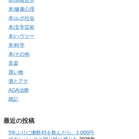
本/宗教哲学
本/健康心理
本/ルポ社会
本/文学芸術
本/ハウツー
本/科学
本/その他
音楽
買い物
酒とアテ
AGA治療
雑記
最近の投稿
5年ぶりに獺祭45を飲んだら、1,000円