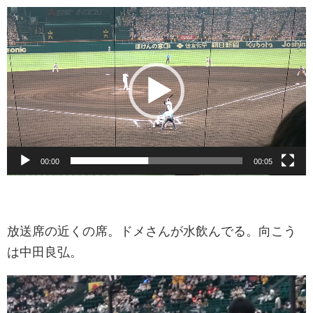
動
画
プ
レ
ー
ヤ
ー
00:00
00:05
放送席の近くの席。ドメさんが水飲んでる。向こう
は中田良弘。