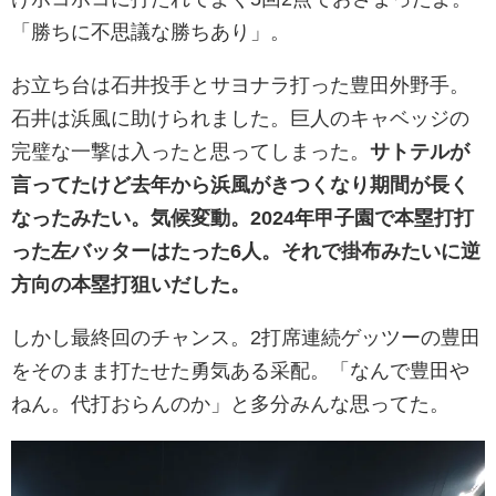
「勝ちに不思議な勝ちあり」。
お立ち台は石井投手とサヨナラ打った豊田外野手。
石井は浜風に助けられました。巨人のキャベッジの
完璧な一撃は入ったと思ってしまった。
サトテルが
言ってたけど去年から浜風がきつくなり期間が長く
なったみたい。気候変動。2024年甲子園で本塁打打
った左バッターはたった6人。それで掛布みたいに逆
方向の本塁打狙いだした。
しかし最終回のチャンス。2打席連続ゲッツーの豊田
をそのまま打たせた勇気ある采配。「なんで豊田や
ねん。代打おらんのか」と多分みんな思ってた。