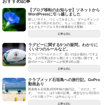
おすすめ記事
【ブログ移転のお知らせ】ソネットから
WordPressに引っ越しました
新しいサイト、つくってみました。 ゲームチェンジ
ャーに振り回されるのに、ちょっと疲れた（笑）。
そもそもグーグル３月の検索順位大変動...
記事を読む
ラグビーに関する5つの疑問。わかりに
くい2つのルールなど。
ラグビーワールドカップ、思いのほか面白いですよ
ね。 上の写真は左から順にオッズが低い国です。4
組×5チーム＝20チームが世界100ヵ国...
記事を読む
クラブメッド石垣島への旅行記。GoPro
動画あり
西表島＆石垣島2020年秋の旅行記。「その２」で
す。「その１」は1つ前の記事。 残念ながら3日目の
「バラス島ツアー」は中止になって...
記事を読む