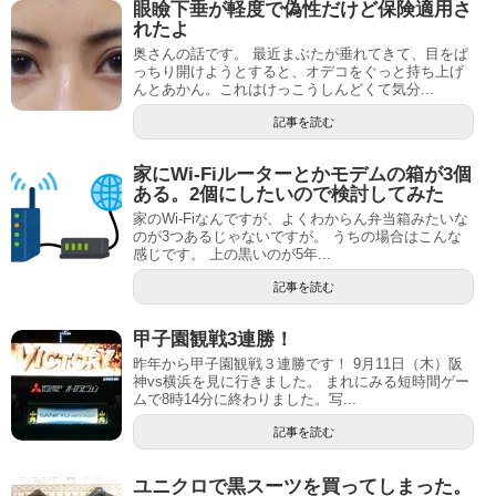
眼瞼下垂が軽度で偽性だけど保険適用さ
れたよ
奥さんの話です。 最近まぶたが垂れてきて、目をぱ
っちり開けようとすると、オデコをぐっと持ち上げ
んとあかん。これはけっこうしんどくて気分...
記事を読む
家にWi-Fiルーターとかモデムの箱が3個
ある。2個にしたいので検討してみた
家のWi-Fiなんですが、よくわからん弁当箱みたいな
のが3つあるじゃないですが。 うちの場合はこんな
感じです。 上の黒いのが5年...
記事を読む
甲子園観戦3連勝！
昨年から甲子園観戦３連勝です！ 9月11日（木）阪
神vs横浜を見に行きました。 まれにみる短時間ゲー
ムで8時14分に終わりました。写...
記事を読む
ユニクロで黒スーツを買ってしまった。