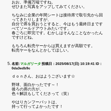
おお、準備万端ですね。
ぜひまた写真をアップしてみてください。
ちなみに企業の年間シートは接待席で取引先から回
ってきたりしますが、
自分で席を買おうとすると、今はもう最終日まです
べてソールドアウトみたいです。
春ごろに即完です。むかしはそんなことなかったん
ですけどね。
もちろん転売ヤーからは買えますが高額です。
転売ヤーをなんとかしてほしい。
名前:
マルガリータ
投稿日：2025/08/17(日) 10:19:41
ID：
0da3edb9c
ｄｏｎさん、おはようございます☆
野球、面白かったです～！
後ろの席の方が、
色々解説もしてくださって（笑）
やはりカンフーバットは、
持って行ってよかったです！