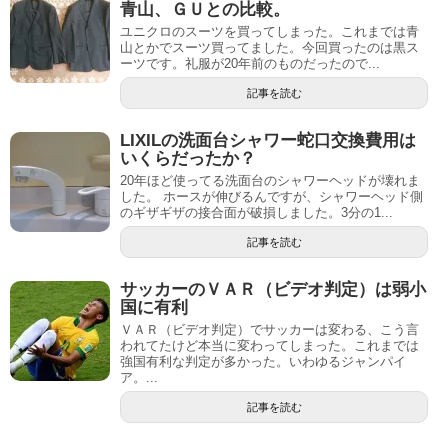
青山、ＧＵとの比較。
ユニクロのスーツを買ってしまった。これまでは青
山とかでスーツ買ってました。今回買ったのは黒ス
ーツです。礼服が20年前のものだったので...
記事を読む
LIXILの洗面台シャワー蛇口交換費用は
いくらだったか？
20年ほど使ってる洗面台のシャワーヘッドが壊れま
した。 ホースが伸びるんですが、シャワーヘッド側
のギザギザの接合面が破損しました。3分の1...
記事を読む
サッカーのＶＡＲ（ビデオ判定）は弱小
国に有利
ＶＡＲ（ビデオ判定）でサッカーは変わる、こう言
われてたけど本当に変わってしまった。これまでは
強国有利な判定が多かった。いわゆるジャンパイ
ア。...
記事を読む