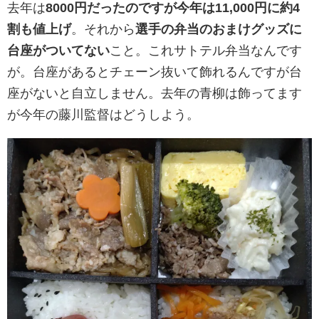
去年は
8000円だったのですが今年は11,000円に約4
割も値上げ
。それから
選手の弁当のおまけグッズに
台座がついてない
こと。これサトテル弁当なんです
が。台座があるとチェーン抜いて飾れるんですが台
座がないと自立しません。去年の青柳は飾ってます
が今年の藤川監督はどうしよう。