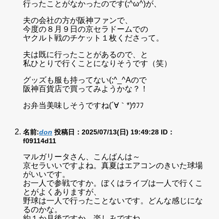
行ったことがなかったのです(;^ω^)が、
夫の会社の方が阪神ファンで、
今度の８月９日の京セラドームでの
ヤクルト戦のチケット１枚くださって。
夫は既に行ったことがあるので、と
私ひとりで行くことになりそうです（笑）
グッズも服も持ってない(;^_^Aので
阪神百貨店で買ってみようかな？！
お弁当美味しそうですね(´∀｀*)ｳﾌﾌ
名前:
don
投稿日：2025/07/13(日) 19:49:28
ID：
f09114d11
マルガリータさん、こんばんは～
京セラいいですよね。真夏はエアコンのきいた球場
がいいです。
お一人で参戦ですか。ぼくはライブは一人で行くこ
とがよくありますが、
野球は一人で行ったことないです。どんな感じにな
るのかな。
約１か月後ですか。楽しみですね。