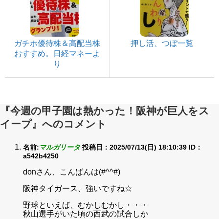
ガチホ優待株＆高配当株
押し活、つぼ一覧
おすすめ。日経マネーよ
り
『今週の甲子園は熱かった！阪神が巨人をス
イープ』へのコメント
名前:
マルガリータ
投稿日：2025/07/13(日) 18:10:39
ID：
a542b4250
donさん、こんばんは(#^^#)
阪神タイガース、強いですね☆
野球といえば、むかしむかし・・・
秋山選手がいた頃の西武の試合しか