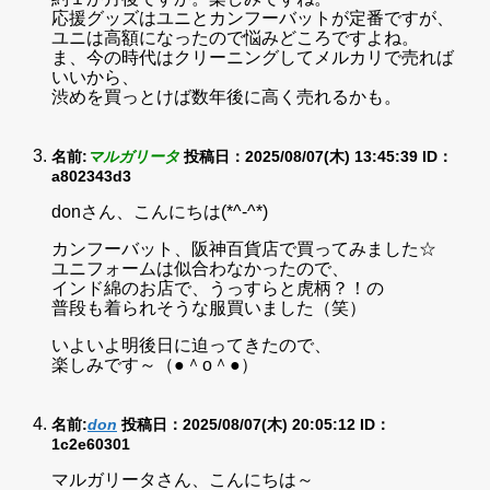
応援グッズはユニとカンフーバットが定番ですが、
ユニは高額になったので悩みどころですよね。
ま、今の時代はクリーニングしてメルカリで売れば
いいから、
渋めを買っとけば数年後に高く売れるかも。
名前:
マルガリータ
投稿日：2025/08/07(木) 13:45:39
ID：
a802343d3
donさん、こんにちは(*^-^*)
カンフーバット、阪神百貨店で買ってみました☆
ユニフォームは似合わなかったので、
インド綿のお店で、うっすらと虎柄？！の
普段も着られそうな服買いました（笑）
いよいよ明後日に迫ってきたので、
楽しみです～（●＾o＾●）
名前:
don
投稿日：2025/08/07(木) 20:05:12
ID：
1c2e60301
マルガリータさん、こんにちは～