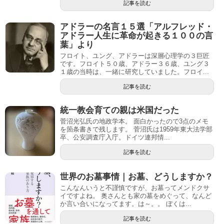
記事を読む
アドラーの名言１５選「アルフレッド・
アドラー人生に革命が起きる１００の言
葉」より
フロイト、ユング、アドラーは深層心理学の３巨匠
です。フロイト５０歳、アドラー３６歳、ユング３
１歳の当時は、一緒に研究していました。フロイ...
記事を読む
統一教会育ての親は米国だった
菅沼光弘氏の地政学本。 面白かったので3点のメモ
を箇条書きで残します。 菅沼氏は1959年東大法学部
卒、公安調査庁入庁。ドイツ連邦情...
記事を読む
世界のお墓事情｜お墓、どうしますか？
こんなんいうと不謹慎ですが、お墓ってメンドクサ
イですよね。 奥さんとも家の墓をめぐって、なんど
か言い合いになってます。は～。。 ぼくは...
記事を読む