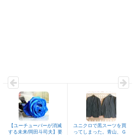
【ユーチューバーが消滅
ユニクロで黒スーツを買
する未来/岡田斗司夫】要
ってしまった。青山、Ｇ