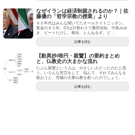
なぜイランは経済制裁されるのか？｜佐
藤優の「哲学宗教の授業」より
８０年代はみんな聞いてたオールナイトニッポン。
黄金の８５年。DJは日替わりで桑田佳祐、中島みゆ
き、ビートたけし、鶴光、とんねるず。ど...
記事を読む
【歎異抄/唯円・親鸞】の要約まとめ
と、仏教史の大まかな流れ
たぶん親鸞という人は、やさしい人だったのだと思
う。いろんな苦労をして、悩んで、それでみんなを
救おうと、究極の大乗仏教を創ったのでしょう。...
記事を読む