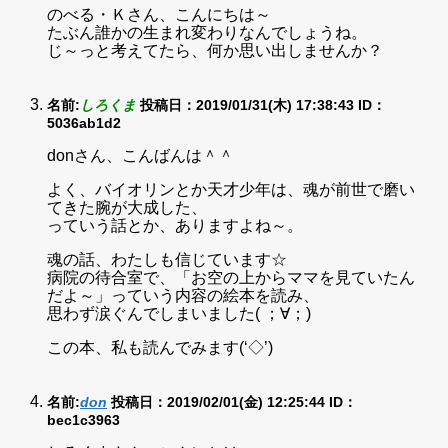
のべる・Ｋさん、こんにちは～
たぶん誰かの生まれ変わりなんでしょうね。
じ～っと考えてたら、何か思い出しませんか？
名前:
しろくま
投稿日：2019/01/31(木) 17:38:43
ID：
5036ab1d2
donさん、こんばんは＾＾
よく、バイオリンとか天才少年は、魂が前世で磨い
てきた腕が大成した、
っていう話とか、ありますよね～。
魂の話、わたしも信じています☆
病院の待合室で、「お空の上からママを見ていたん
だよ～」っていう内容の絵本を読み、
思わず涙ぐんでしまいました( ；∀；)
この本、私も読んでみます(‘◇’)ゞ
名前:
don
投稿日：2019/02/01(金) 12:25:44
ID：
bec1c3963