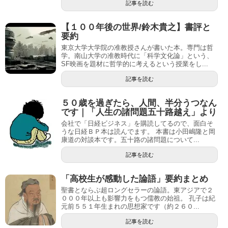
記事を読む
【１００年後の世界/鈴木貴之】書評と
要約
東京大学大学院の准教授さんが書いた本。専門は哲
学。南山大学の准教時代に「科学文化論」という、
SF映画を題材に哲学的に考えるという授業をし...
記事を読む
５０歳を過ぎたら、人間、半分うつなん
です｜「人生の諸問題五十路越え」より
会社で「日経ビジネス」を購読してるので、面白そ
うな日経ＢＰ本は読んでます。 本書は小田嶋隆と岡
康道の対談本です。五十路の諸問題について...
記事を読む
「高校生が感動した論語」要約まとめ
聖書とならぶ超ロングセラーの論語。東アジアで２
０００年以上も影響力をもつ儒教の始祖。 孔子は紀
元前５５１年生まれの思想家です（約２６０...
記事を読む