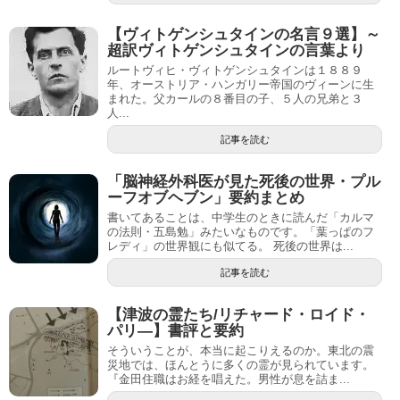
【ヴィトゲンシュタインの名言９選】～
超訳ヴィトゲンシュタインの言葉より
ルートヴィヒ・ヴィトゲンシュタインは１８８９
年、オーストリア・ハンガリー帝国のヴィーンに生
まれた。父カールの８番目の子、５人の兄弟と３
人...
記事を読む
「脳神経外科医が見た死後の世界・プル
ーフオブヘブン」要約まとめ
書いてあることは、中学生のときに読んだ「カルマ
の法則・五島勉」みたいなものです。「葉っぱのフ
レディ」の世界観にも似てる。 死後の世界は...
記事を読む
【津波の霊たち/リチャード・ロイド・
パリ―】書評と要約
そういうことが、本当に起こりえるのか。東北の震
災地では、ほんとうに多くの霊が見られています。
『金田住職はお経を唱えた。男性が息を詰ま...