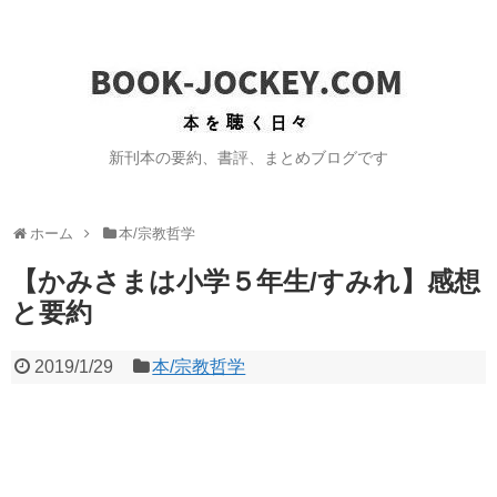
新刊本の要約、書評、まとめブログです
ホーム
本/宗教哲学
【かみさまは小学５年生/すみれ】感想
と要約
2019/1/29
本/宗教哲学