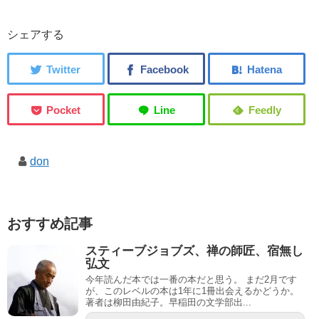
シェアする
don
おすすめ記事
スティーブジョブズ、禅の師匠、宿無し
弘文
今年読んだ本では一番の本だと思う。 まだ2月です
が、このレベルの本は1年に1冊出会えるかどうか。
著者は柳田由紀子。早稲田の文学部出...