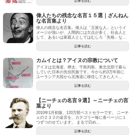
記事を読む
偉人たちの残念な名言１５選｜ざんねん
な名言集より
偉人の残念な名言集。偉人は「立派な人」というイ
メージが強いが、人間的には欠点が多く、社会人と
して、あるいは家庭人としてはむしろ「失格」な...
記事を読む
カムイとは？アイヌの宗教について
アイヌは北海道、樺太、千島列島、東北北部で暮ら
していた日本の先住民族です。今から約3万年前に
ユーラシア大陸から北海道に移住してきた人々...
記事を読む
【ニーチェの名言９選】～ニーチェの言
葉より
2010年1月初版、120万部ベストセラーです。 ニーチ
ェの２３２の金言を、カテゴリー毎に各ページに１
つずつのせています。 まるで日め...
記事を読む