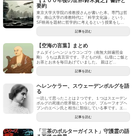
【１００年後の世界/鈴木貴之】書評と
要約
東京大学大学院の准教授さんが書いた本。専門は哲
学。南山大学の准教時代に「科学文化論」という、
SF映画を題材に哲学的に考えるという授業をし...
記事を読む
【空海の言葉】まとめ
ナムダイシヘンジョウコンゴウ（南無大師遍照金
剛） うちは真言宗です。子どもの頃、仏壇にご飯と
お茶とお水を毎日あげていました。 親ほど...
記事を読む
ヘレンケラー、スウェーデンボルグを語
る
一読して思ったことは２つです。１つはスエーデン
ボルグの死後の世界観というのが、プルーフオブヘ
ブンのエベン氏と相当に類似している事です。エ...
記事を読む
「三茶のポルターガイスト」守護霊の語