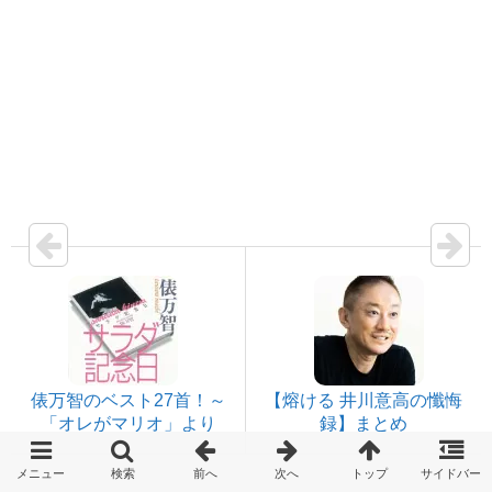
俵万智のベスト27首！～
【熔ける 井川意高の懺悔
「オレがマリオ」より
録】まとめ