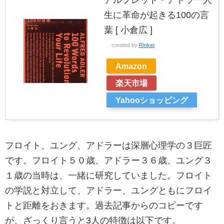
アルフレッド・アドラー人
生に革命が起きる100の言
葉 [ 小倉広 ]
created by
Rinker
Amazon
楽天市場
Yahooショッピング
フロイト、ユング、アドラーは深層心理学の３巨匠
です。フロイト５０歳、アドラー３６歳、ユング３
１歳の当時は、一緒に研究していました。フロイト
の学説と対立して、アドラー、ユングともにフロイ
トと距離をおきます。過去記事からのコピーです
が、ざっくり言うと3人の特徴は以下です。