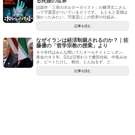
る死後の世界
話題作「三茶のポルターガイスト」の横澤丈二さん
って守護霊がついているそうです。 もともと霊感は
強かったみたい。守護霊にこの世界の仕組み...
記事を読む
なぜイランは経済制裁されるのか？｜佐
藤優の「哲学宗教の授業」より
８０年代はみんな聞いてたオールナイトニッポン。
黄金の８５年。DJは日替わりで桑田佳祐、中島みゆ
き、ビートたけし、鶴光、とんねるず。ど...
記事を読む