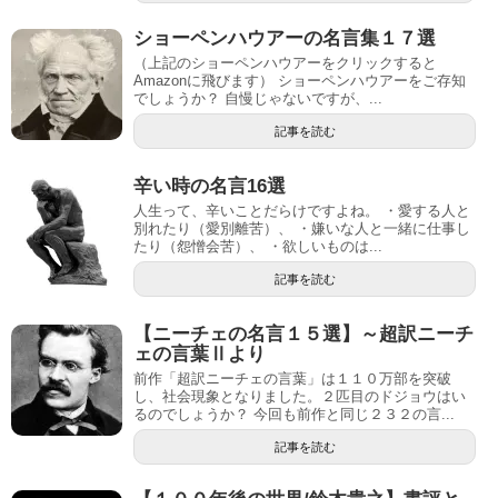
ショーペンハウアーの名言集１７選
（上記のショーペンハウアーをクリックすると
Amazonに飛びます） ショーペンハウアーをご存知
でしょうか？ 自慢じゃないですが、...
記事を読む
辛い時の名言16選
人生って、辛いことだらけですよね。 ・愛する人と
別れたり（愛別離苦）、 ・嫌いな人と一緒に仕事し
たり（怨憎会苦）、 ・欲しいものは...
記事を読む
【ニーチェの名言１５選】～超訳ニーチ
ェの言葉Ⅱより
前作「超訳ニーチェの言葉」は１１０万部を突破
し、社会現象となりました。２匹目のドジョウはい
るのでしょうか？ 今回も前作と同じ２３２の言...
記事を読む