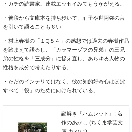
・ガチの読書家。連載エッセイみてもうかがえる。
・普段から文庫本を持ち歩いて、荘子や世阿弥の言
を引いて語ることも多い。
・村上春樹の「１Q８４」の感想では過去の春樹作品
を踏まえて語るし、「カラマーゾフの兄弟」の三兄
弟の性格を「三成分」に捉え直し、あらゆる人物の
性格を成分で考えたりする。
・ただのインテリではなく、彼の知的好奇心はほぼ
すべて「役」のために向けられている。
謎解き『ハムレット』: 名
作のあかし (ちくま学芸文
庫 カ 40-1)