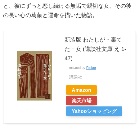
と、彼にずっと恋し続ける無垢で親切な女。その後
の長い心の葛藤と運命を描いた物語。
新装版 わたしが・棄て
た・女 (講談社文庫 え 1-
47)
created by
Rinker
講談社
Amazon
楽天市場
Yahooショッピング