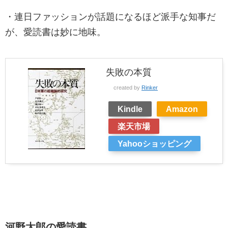
・連日ファッションが話題になるほど派手な知事だ
が、愛読書は妙に地味。
失敗の本質
created by
Rinker
Kindle
Amazon
楽天市場
Yahooショッピング
河野太郎の愛読書