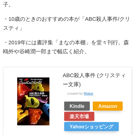
子。
・10歳のときのおすすめの本が「ABC殺人事件/クリ
スティ」
・2019年には書評集「まなの本棚」を堂々刊行。森
鴎外や谷崎潤一郎まで幅広く紹介。
ABC殺人事件 (クリスティ
ー文庫)
created by
Rinker
Kindle
Amazon
楽天市場
Yahooショッピング