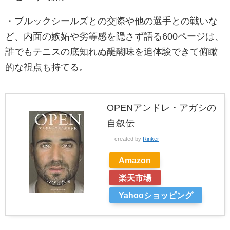
・ブルックシールズとの交際や他の選手との戦いな
ど、内面の嫉妬や劣等感を隠さず語る600ページは、
誰でもテニスの底知れぬ醍醐味を追体験できて俯瞰
的な視点も持てる。
OPENアンドレ・アガシの
自叙伝
created by
Rinker
Amazon
楽天市場
Yahooショッピング