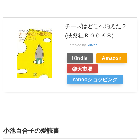
チーズはどこへ消えた？
(扶桑社ＢＯＯＫＳ)
created by
Rinker
Kindle
Amazon
楽天市場
Yahooショッピング
小池百合子の愛読書