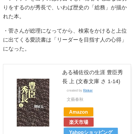
りをするのが秀長で、いわば歴史の「総務」が描か
れた本。
・菅さんが総理になってから、検索をかけると上位
に出てくる愛読書は「リーダーを目指す人の心得」
になった。
ある補佐役の生涯 豊臣秀
長 上 (文春文庫 さ 1-14)
created by
Rinker
文藝春秋
Amazon
楽天市場
Yahooショッピング