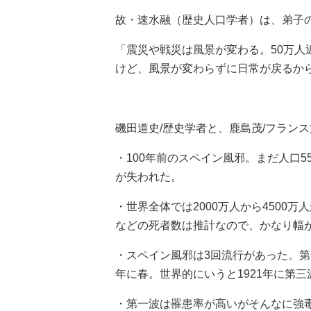
故・速水融（歴史人口学者）は、弟子
「震災や戦災は風景が変わる。50万
けど、風景が変わらずに日常が戻るか
磯田道史/歴史学者と、鹿島茂/フラン
・100年前のスペイン風邪。まだ人口5
が失われた。
・世界全体では2000万人から4500
などの死者数は推計なので、かなり幅
・スペイン風邪は3回流行があった。第一
年に春。世界的にいうと1921年に第
・第一波は罹患率が高いがそんなに強