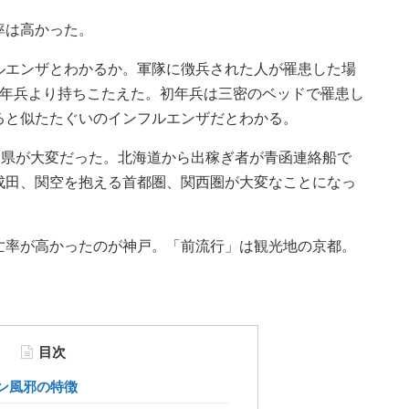
率は高かった。
ルエンザとわかるか。軍隊に徴兵された人が罹患した場
初年兵より持ちこたえた。初年兵は三密のベッドで罹患し
ると似たたぐいのインフルエンザだとわかる。
森県が大変だった。北海道から出稼ぎ者が青函連絡船で
成田、関空を抱える首都圏、関西圏が大変なことになっ
亡率が高かったのが神戸。「前流行」は観光地の京都。
目次
イン風邪の特徴