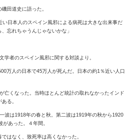
の磯田道史に語った。
人近い日本人のスペイン風邪による病死は大きな出来事だ
ら、忘れちゃうんじゃないかな」
ス文学者のスペイン風邪に関する対談より。
500万人の日本で45万人が死んだ。日本の約1％近い人口
万人が亡くなった。当時ほとんど統計の取れなかったインド
がある。
波は1918年の春と秋。第二波は1919年の秋から1920
三波があった。４年間。
毒ではなく、致死率は高くなかった。