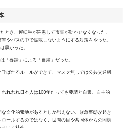
本
ったとき、運転手が罹患して市電が動かせなくなった。
市電やバスの中で拡散しないようにする対策をやった。
クは黒かった。
では「要請」による「自粛」だった。
と呼ばれるルールができて、マスク無しでは公共交通機
われわれ日本人は100年たっても要請と自粛。自主的
固な文化的素地があるとしか思えない。緊急事態が起き
トロールするのではなく、世間の目や共同体からの同調
そういう社会。