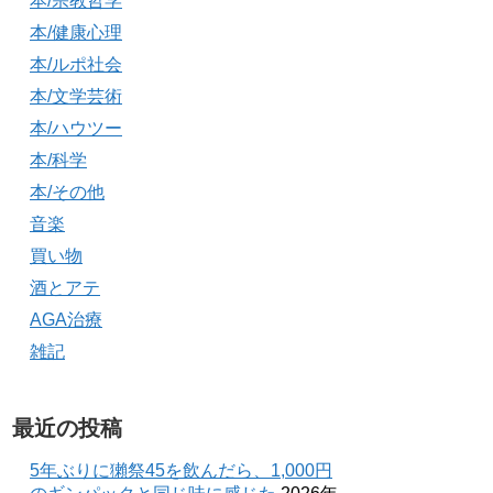
本/宗教哲学
本/健康心理
本/ルポ社会
本/文学芸術
本/ハウツー
本/科学
本/その他
音楽
買い物
酒とアテ
AGA治療
雑記
最近の投稿
5年ぶりに獺祭45を飲んだら、1,000円