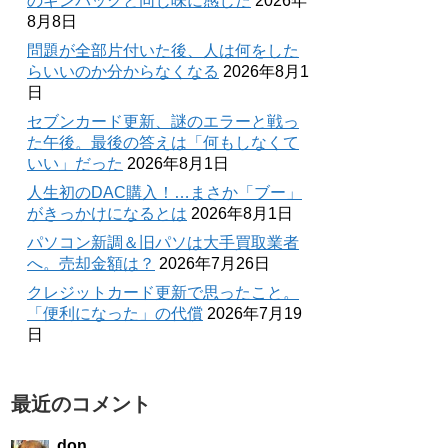
のギンパックと同じ味に感じた
2026年
8月8日
問題が全部片付いた後、人は何をした
らいいのか分からなくなる
2026年8月1
日
セブンカード更新、謎のエラーと戦っ
た午後。最後の答えは「何もしなくて
いい」だった
2026年8月1日
人生初のDAC購入！…まさか「ブー」
がきっかけになるとは
2026年8月1日
パソコン新調＆旧パソは大手買取業者
へ。売却金額は？
2026年7月26日
クレジットカード更新で思ったこと。
「便利になった」の代償
2026年7月19
日
最近のコメント
don