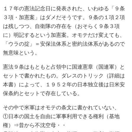
１７年の憲法記念日に発表された、いわゆる「９条
３項・加憲案」はダメだそうです。９条の１項２項
は残しつつ、自衛隊の存在を（おそらく９条３項
に）明記するという加憲案。オモテだけ変えても、
「ウラの掟」＝安保法体系と密約法体系があるので
無意味という。
憲法９条はもともと占領中に国連憲章（国連軍）と
セットで書かれたもの。ダレスのトリック（詳細は
本書）によって、１９５２年の日本独立後は日米安
保条約とセットで存在している。
その中で米軍はオモテの条文に書かれていない、
①日本の国土を自由に軍事利用できる権利（基地
権）⇒昔から不沈空母・・