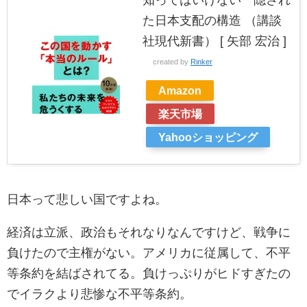
知ってはいけない 隠され
た日本支配の構造 （講談
社現代新書） [ 矢部 宏治 ]
created by
Rinker
Amazon
楽天市場
Yahooショッピング
日本って悲しい国ですよね。
経済は立派、政治もそれなりなんですけど、戦争に
負けたので主権がない。アメリカに従属して、不平
等条約を結ばされてる。負けっぷりがヒドすぎたの
でイラクより悲惨な不平等条約。