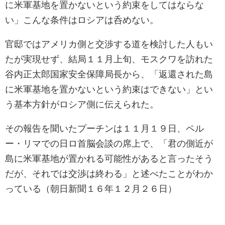
に米軍基地を置かないという約束をしてはならな
い」こんな条件はロシアは呑めない。
官邸ではアメリカ側と交渉する道を検討した人もい
たが実現せず、結局１１月上旬、モスクワを訪れた
谷内正太郎国家安全保障局長から、「返還された島
に米軍基地を置かないという約束はできない」とい
う基本方針がロシア側に伝えられた。
その報告を聞いたプーチンは１１月１９日、ペル
ー・リマでの日ロ首脳会談の席上で、「君の側近が
島に米軍基地が置かれる可能性があると言ったそう
だが、それでは交渉は終わる」と述べたことがわか
っている（朝日新聞１６年１２月２６日）