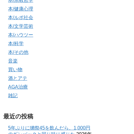
本/宗教哲学
本/健康心理
本/ルポ社会
本/文学芸術
本/ハウツー
本/科学
本/その他
音楽
買い物
酒とアテ
AGA治療
雑記
最近の投稿
5年ぶりに獺祭45を飲んだら、1,000円