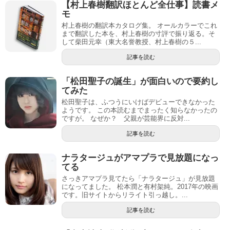
【村上春樹翻訳ほとんど全仕事】読書メ
モ
村上春樹の翻訳本カタログ集。 オールカラーでこれ
まで翻訳した本を、村上春樹の寸評で振り返る。そ
して柴田元幸（東大名誉教授、村上春樹の５...
記事を読む
「松田聖子の誕生」が面白いので要約し
てみた
松田聖子は、ふつうにいけばデビューできなかった
ようです。 この本読むまでまったく知らなかったの
ですが。 なぜか？ 父親が芸能界に反対...
記事を読む
ナラタージュがアマプラで見放題になっ
てる
さっきアマプラ見てたら「ナラタージュ」が見放題
になってました。 松本潤と有村架純。2017年の映画
です。旧サイトからリライト引っ越し。...
記事を読む