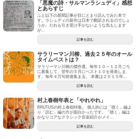
「悪魔の詩・サルマンラシュディ」感想
とあらすじ
ふと以下の新聞記事が目にとまり読んでみた本で
す。ラシュディの新作は日本で翻訳されるのでしょ
うか。だれも引き受け手がないような気もします
が...
記事を読む
サラリーマン川柳、過去２５年のオール
タイムベストは？
サラリーマン川柳の傑作選。毎年１０～１２月ごろ
に募集して、翌年の５月にベスト１０を発表しま
す。毎年４万句前後集まる。 本書は２０１５年...
記事を読む
村上春樹年表と「やれやれ」
BRUTUSの村上春樹特集。 個人的には「聴く」編よ
り「読む」編の方が面白かったです。「聴く」編は
かなりコアなクラシック音楽紹介がメイ...
記事を読む