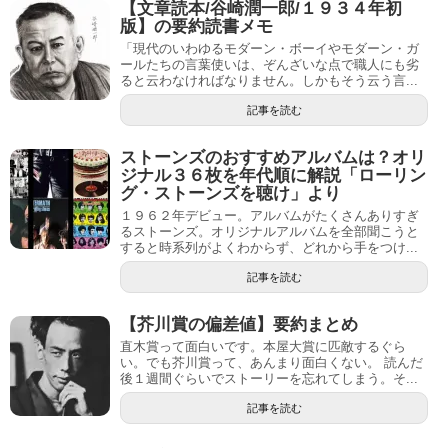
【文章読本/谷崎潤一郎/１９３４年初
版】の要約読書メモ
「現代のいわゆるモダーン・ボーイやモダーン・ガ
ールたちの言葉使いは、ぞんざいな点で職人にも劣
ると云わなければなりません。しかもそう云う言...
記事を読む
ストーンズのおすすめアルバムは？オリ
ジナル３６枚を年代順に解説「ローリン
グ・ストーンズを聴け」より
１９６２年デビュー。アルバムがたくさんありすぎ
るストーンズ。オリジナルアルバムを全部聞こうと
すると時系列がよくわからず、どれから手をつけ...
記事を読む
【芥川賞の偏差値】要約まとめ
直木賞って面白いです。本屋大賞に匹敵するぐら
い。でも芥川賞って、あんまり面白くない。 読んだ
後１週間ぐらいでストーリーを忘れてしまう。そ...
記事を読む