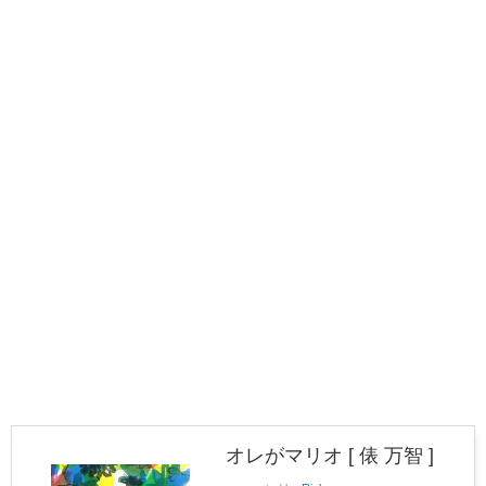
オレがマリオ [ 俵 万智 ]