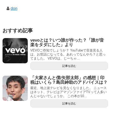
don
おすすめ記事
vevoとは？いつ誰が作った？「誰が音
楽をタダにした」より
VEVOご存知でしょうか？ YouTubeで音楽見る人
は、お世話になってる。あれってなんやろ？と思っ
てました。 VEVOは、じーちゃ...
記事を読む
「大家さんと僕/矢部太郎」の感想｜印
税はいくら？島田紳助のアドバイスは？
最近、地上波テレビを見なくなりました。 ニュース
はネット、テレビはアマゾンファイアTVって人多い
んじゃないでしょうか。 この本が10...
記事を読む