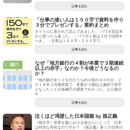
記事を読む
「仕事の速い人は１５０字で資料を作り
３分でプレゼンする」要約まとめ
タイトルに惹かれて読んでみました。 パワポ否定本
かと思ったら違った。 ・パワポ１枚は３分で説明す
べき。 ・文章は１５０字～２００字で...
記事を読む
なぜ「地方銀行の４割が本業で３期連続
以上の赤字」なのか？今後どうなるの
か？
『地方銀行全１０６行のうち約４割の４０行が、２
０１８年３月期決算で、本業が３期以上連続で赤字
となったことが金融庁の調査でわかった。人口減少
や...
記事を読む
泣くほど渇望した日本国籍 by 孫正義
（聞き手）世界を股にかける孫さんにとって、日本
は特別な存在なのですか？ （孫正義）多くの日本の