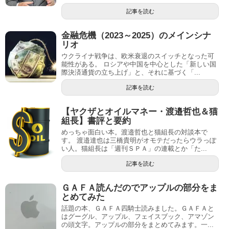
記事を読む
金融危機（2023～2025）のメインシナ
リオ
ウクライナ戦争は、欧米衰退のスイッチとなった可
能性がある。 ロシアや中国を中心とした「新しい国
際決済通貨の立ち上げ」と、それに基づく「...
記事を読む
【ヤクザとオイルマネー・渡邉哲也＆猫
組長】書評と要約
めっちゃ面白い本。渡邉哲也と猫組長の対談本で
す。 渡邉達也は三橋貴明がオモテだったらウラっぽ
い人。猫組長は「週刊ＳＰＡ」の連載とか「た...
記事を読む
ＧＡＦＡ読んだのでアップルの部分をま
とめてみた
話題の本、ＧＡＦＡ四騎士読みました。ＧＡＦＡと
はグーグル、アップル、フェイスブック、アマゾン
の頭文字。アップルの部分をまとめてみます。一...