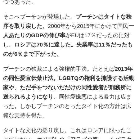
つつあった。
そこへプーチンが登場した。
プーチンはタイトな秩
序を取り戻した
。2000年から2015年にかけて国民
一
人あたりのGDPの伸び率
がEUは17％だったのに対
し、
ロシアは70％に達した。失業率は11％だったも
のが6％まで下がった
。
プーチンの独裁による強権的手法。たとえば
2013年
の同性愛宣伝禁止法。LGBTQの権利を擁護する活動
家や、ただ手をつないだだけの同性愛者が刑務所に
送られるようになり
、同性愛嫌悪による暴力は広ま
った。しかしプーチンのとったタイト化の方針は広
範な支持を得た。
タイトな文化の揺り戻し。これはロシアに限ったこ