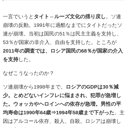
一言でいうと
タイト⇔ルーズ文化の揺り戻し
。ソ連
崩壊の反動。1991年に過酷なまでにタイトだったソ
連が崩壊。当初は国民の51％は民主主義を支持し、
53％が国家の非介入、自由を支持した。ところが
2011年の調査では、ロシア国民の68％が国家の介入
を支持
した。
なぜこうなったのか？
ソ連崩壊から1998年まで。
ロシアのGDPは30％減
少。とめどないインフレに悩まされ、犯罪が急増し
た。ウォッカやヘロインへの依存が急増。男性の平
均寿命は1990年64歳⇒1994年58歳まで下がった
。主
因はアルコール依存、殺人、自殺。ロシアは崩壊し