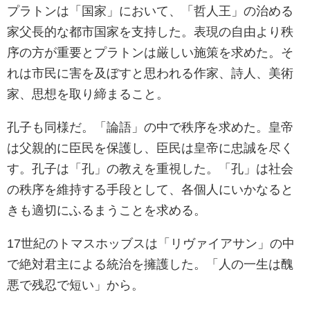
プラトンは「国家」において、「哲人王」の治める
家父長的な都市国家を支持した。表現の自由より秩
序の方が重要とプラトンは厳しい施策を求めた。そ
れは市民に害を及ぼすと思われる作家、詩人、美術
家、思想を取り締まること。
孔子も同様だ。「論語」の中で秩序を求めた。皇帝
は父親的に臣民を保護し、臣民は皇帝に忠誠を尽く
す。孔子は「孔」の教えを重視した。「孔」は社会
の秩序を維持する手段として、各個人にいかなると
きも適切にふるまうことを求める。
17世紀のトマスホッブスは「リヴァイアサン」の中
で絶対君主による統治を擁護した。「人の一生は醜
悪で残忍で短い」から。