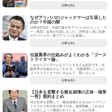
記事を読む
なぜアリババのジャックマーは引退した
のか？中国の闇
19年9月10日、中国IT最大手アリババのジャック・マ
ー（馬雲）会長が引退しました。20年近く前に自身
のアパートの一室でアリババを創業し...
記事を読む
出版業界の仕組みがよくわかる「ゴース
トライター論」
これからライターになろうとする人は必読です。出
版業界の仕組みがよくわかる。 出版業界にこんなに
ゴーストライターがいるなんて、思いもしな...
記事を読む
【日本を直撃する複合崩壊の正体・植草
一秀】要約まとめ
何が日本を直撃して、複合崩壊させるのか？ アベノ
ミクスの３本の矢の第３の矢。成長戦略。これは５
つの柱によって構成されている。これが日本...