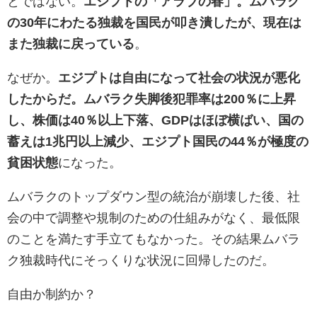
とではない。
エジプトの「アラブの春」。ムバラク
の30年にわたる独裁を国民が叩き潰したが、現在は
また独裁に戻っている
。
なぜか。
エジプトは自由になって社会の状況が悪化
したからだ。ムバラク失脚後犯罪率は200％に上昇
し、株価は40％以上下落、GDPはほぼ横ばい、国の
蓄えは1兆円以上減少、エジプト国民の44％が極度の
貧困状態
になった。
ムバラクのトップダウン型の統治が崩壊した後、社
会の中で調整や規制のための仕組みがなく、最低限
のことを満たす手立てもなかった。その結果ムバラ
ク独裁時代にそっくりな状況に回帰したのだ。
自由か制約か？