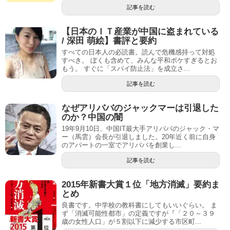
記事を読む
【日本のＩＴ産業が中国に盗まれている
/ 深田 萌絵】書評と要約
すべての日本人の必読書。読んで危機感持って対処
すべき。 ぼくも含めて、みんな平和ボケすぎるとお
もう。 すぐに「スパイ防止法」を成立さ...
記事を読む
なぜアリババのジャックマーは引退した
のか？中国の闇
19年9月10日、中国IT最大手アリババのジャック・マ
ー（馬雲）会長が引退しました。20年近く前に自身
のアパートの一室でアリババを創業し...
記事を読む
2015年新書大賞１位「地方消滅」要約ま
とめ
良書です。中学校の教科書にしてもいいぐらい。 ま
ず「消滅可能性都市」の定義ですが『「２０～３９
歳の女性人口」が５割以下に減少する市区町...