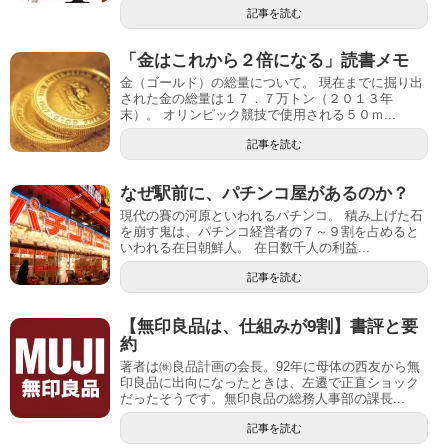
記事を読む
「金はこれから２倍になる」読書メモ
金（ゴールド）の総量について。 現在までに掘り出
された金の総量は１７．７万トン（２０１３年
末）。 オリンピック競技で使用される５０ｍ...
記事を読む
なぜ駅前に、パチンコ屋があるのか？
現代の賽の河原といわれるパチンコ。 積み上げた石
を崩す鬼は、パチンコ経営者の７～９割を占めると
いわれる在日朝鮮人。 在日数千人の利益...
記事を読む
【無印良品は、仕組みが9割】書評と要
約
著者は㈱良品計画の会長。92年に母体の西友から無
印良品に出向になったときは、左遷で正直ショック
だったそうです。無印良品の総務人事部の課長...
記事を読む