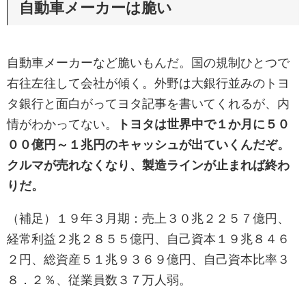
自動車メーカーは脆い
自動車メーカーなど脆いもんだ。国の規制ひとつで
右往左往して会社が傾く。外野は大銀行並みのトヨ
タ銀行と面白がってヨタ記事を書いてくれるが、内
情がわかってない。
トヨタは世界中で１か月に５０
００億円～１兆円のキャッシュが出ていくんだぞ。
クルマが売れなくなり、製造ラインが止まれば終わ
りだ。
（補足）１９年３月期：売上３０兆２２５７億円、
経常利益２兆２８５５億円、自己資本１９兆８４６
２円、総資産５１兆９３６９億円、自己資本比率３
８．２％、従業員数３７万人弱。