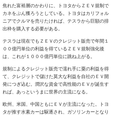
焦れた富裕層のかわりに、トヨタからＺＥＶ規制で
カネをぶん獲ろうとしている。トヨタはカリフォル
ニアでクルマを売りたければ、テスラから巨額の排
出枠を購入する必要がある。
テスラは現在でもＺＥＶのクレジット販売で年間１
００億円単位の利益を得ているＺＥＶ規制強化後
は、これが１０００億円単位に跳ね上がる。
規制によるクレジット販売で濡れ手に粟の利益を得
て、クレジットで儲けた莫大な利益を自社のＥＶ開
発につぎ込む。潤沢な資金で高性能のＥＶが誕生す
れば、あっというまに世界の主流になる。
欧州、米国、中国ともにＥＶが主流になった。トヨ
タが推す水素カーは駆逐され、ガソリンカーとなり