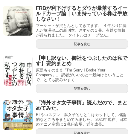
FRBが利下げするとダウが暴落するイー
ルドカーブ論｜いま持っている株は手放
しなさい！
マーケットが混とんとしてきてます。 ４年ぶりに読
んだ塚澤健二の新刊本。さすがの１冊。有益な情報
が得られました。 タイトルはチープなん...
記事を読む
【申し訳ない、御社をつぶしたのは私で
す】要約まとめ
原題もそのまま「I'm Sorry I Broke Your
Company」。 訳者がいいのと一般向けということ
で、とても読みやすく...
記事を読む
「海外オタ女子事情」読んだので、まと
めてみた。
BLやコスプレ、腐女子的なとこはカットして、概論
的なところをまとめてみました。 2020年現在、日本
のアニメ産業は２兆円市場。近年成長...
記事を読む