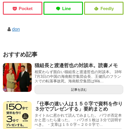
don
おすすめ記事
猫組長と渡邉哲也の対談本。読書メモ
相変わらず面白い猫組長と渡邉哲也の対談本。 18年
7月3日の中国の海南航空集団会長、王健氏のフラン
スでの転落事故死。海南航空集団はM&...
記事を読む
「仕事の速い人は１５０字で資料を作り
３分でプレゼンする」要約まとめ
タイトルに惹かれて読んでみました。 パワポ否定本
かと思ったら違った。 ・パワポ１枚は３分で説明す
べき。 ・文章は１５０字～２００字で...