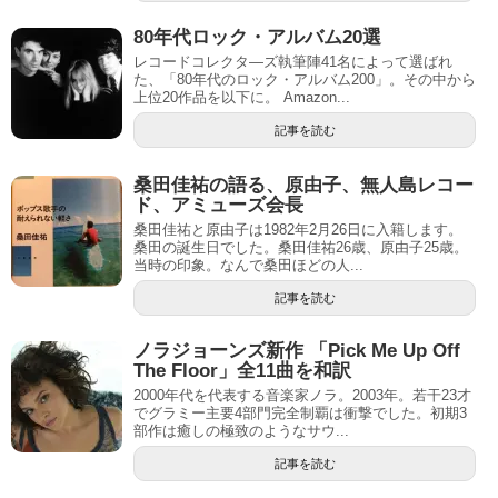
80年代ロック・アルバム20選
レコードコレクタ―ズ執筆陣41名によって選ばれ
た、「80年代のロック・アルバム200」。その中から
上位20作品を以下に。 Amazon...
記事を読む
桑田佳祐の語る、原由子、無人島レコー
ド、アミューズ会長
桑田佳祐と原由子は1982年2月26日に入籍します。
桑田の誕生日でした。桑田佳祐26歳、原由子25歳。
当時の印象。なんで桑田ほどの人...
記事を読む
ノラジョーンズ新作 「Pick Me Up Off
The Floor」全11曲を和訳
2000年代を代表する音楽家ノラ。2003年。若干23才
でグラミー主要4部門完全制覇は衝撃でした。初期3
部作は癒しの極致のようなサウ...
記事を読む