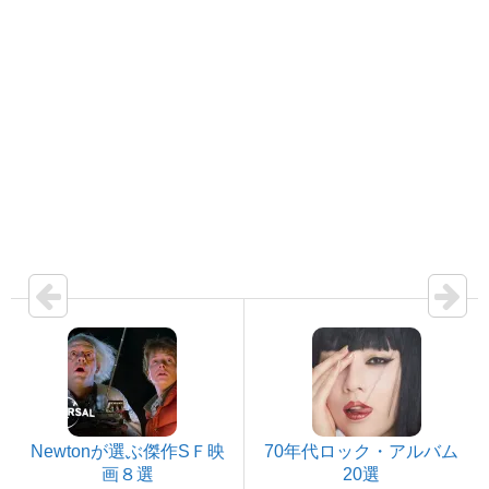
Newtonが選ぶ傑作SＦ映
70年代ロック・アルバム
画８選
20選