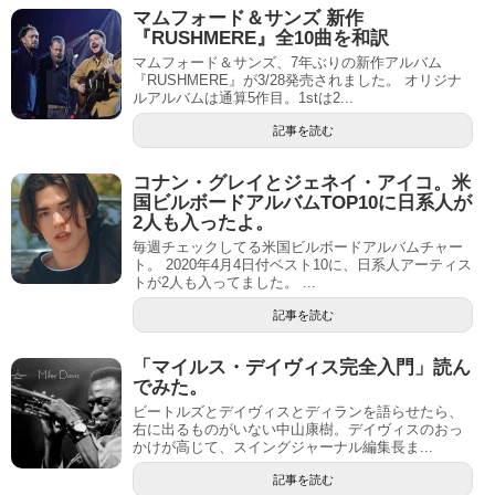
マムフォード＆サンズ 新作
『RUSHMERE』全10曲を和訳
マムフォード＆サンズ、7年ぶりの新作アルバム
『RUSHMERE』が3/28発売されました。 オリジナ
ルアルバムは通算5作目。1stは2...
記事を読む
コナン・グレイとジェネイ・アイコ。米
国ビルボードアルバムTOP10に日系人が
2人も入ったよ。
毎週チェックしてる米国ビルボードアルバムチャー
ト。 2020年4月4日付ベスト10に、日系人アーティス
トが2人も入ってました。 ...
記事を読む
「マイルス・デイヴィス完全入門」読ん
でみた。
ビートルズとデイヴィスとディランを語らせたら、
右に出るものがいない中山康樹。デイヴィスのおっ
かけが高じて、スイングジャーナル編集長ま...
記事を読む