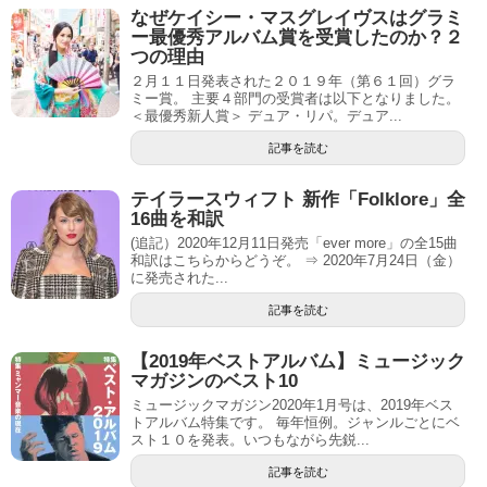
なぜケイシー・マスグレイヴスはグラミ
ー最優秀アルバム賞を受賞したのか？２
つの理由
２月１１日発表された２０１９年（第６１回）グラ
ミー賞。 主要４部門の受賞者は以下となりました。
＜最優秀新人賞＞ デュア・リパ。デュア...
記事を読む
テイラースウィフト 新作「Folklore」全
16曲を和訳
(追記）2020年12月11日発売「ever more」の全15曲
和訳はこちらからどうぞ。 ⇒ 2020年7月24日（金）
に発売された...
記事を読む
【2019年ベストアルバム】ミュージック
マガジンのベスト10
ミュージックマガジン2020年1月号は、2019年ベス
トアルバム特集です。 毎年恒例。ジャンルごとにベ
スト１０を発表。いつもながら先鋭...
記事を読む