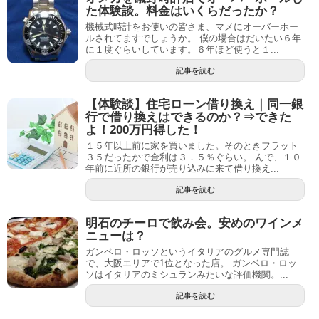
た体験談。料金はいくらだったか？
機械式時計をお使いの皆さま、マメにオーバーホー
ルされてますでしょうか。 僕の場合はだいたい６年
に１度ぐらいしています。６年ほど使うと１...
記事を読む
【体験談】住宅ローン借り換え｜同一銀
行で借り換えはできるのか？⇒できた
よ！200万円得した！
１５年以上前に家を買いました。そのときフラット
３５だったかで金利は３．５％ぐらい。 んで、１０
年前に近所の銀行が売り込みに来て借り換え...
記事を読む
明石のチーロで飲み会。安めのワインメ
ニューは？
ガンベロ・ロッソというイタリアのグルメ専門誌
で、大阪エリアで1位となった店。 ガンベロ・ロッ
ソはイタリアのミシュランみたいな評価機関。...
記事を読む