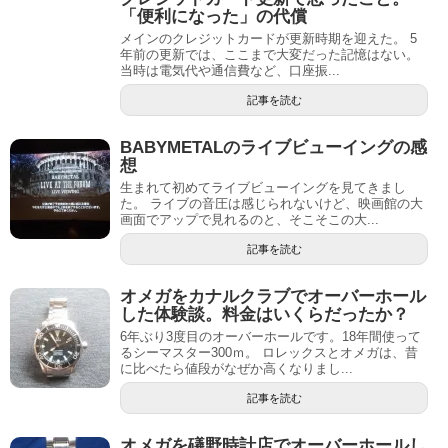
「便利になった」の代償
メインのクレジットカードが更新時期を迎えた。 5
年前の更新では、ここまで大変だった記憶はない。
当時は電気代や通信費など、口座振...
記事を読む
BABYMETALのライブビューイングの感
想
生まれて初めてライブビューイングを見てきまし
た。 ライブの音圧は感じられないけど、映画館の大
画面でアップで見れるのと、そこそこの大...
記事を読む
オメガをカナルクラブでオーバーホール
した体験談。料金はいくらだったか？
6年ぶり3度目のオーバーホールです。18年間使って
るシーマスター300ｍ。 ロレックスとオメガは、昔
に比べたら値段がなぜか高くなりまし...
記事を読む
オメガを礒野時計店でオーバーホールし