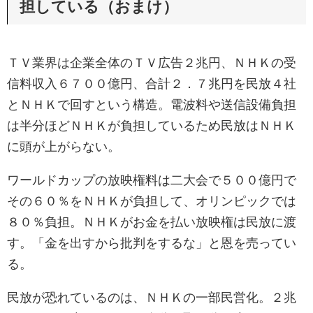
担している（おまけ）
ＴＶ業界は企業全体のＴＶ広告２兆円、ＮＨＫの受
信料収入６７００億円、合計２．７兆円を民放４社
とＮＨＫで回すという構造。電波料や送信設備負担
は半分ほどＮＨＫが負担しているため民放はＮＨＫ
に頭が上がらない。
ワールドカップの放映権料は二大会で５００億円で
その６０％をＮＨＫが負担して、オリンピックでは
８０％負担。ＮＨＫがお金を払い放映権は民放に渡
す。「金を出すから批判をするな」と恩を売ってい
る。
民放が恐れているのは、ＮＨＫの一部民営化。２兆