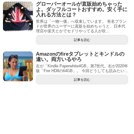
グローバーオールが直販始めちゃった
よ。ダッフルコートおすすめ。安く手に
入れる方法とは？
世界は「一物一価」へ収束しています。 有名ブラン
ドが世界のユーザーに直販を始めちゃうと、日本代
理店や楽天とかでセドリやってる人が吹...
記事を読む
Amazonのfireタブレットとキンドルの
違い。両方いるやろ
左が「Kindle Paperwhite4GB」第7世代。右が2020年
版「Fire HD8の64GB」。 今回どうしても読みたい...
記事を読む