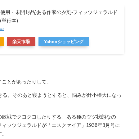
未使用・未開封品)ある作家の夕刻-フィッツジェラルド
(単行本)
ker
楽天市場
Yahooショッピング
イことがあったりして。
起きる。そのあと寝ようとすると、悩みが針小棒大になっ
。
の敗戦でクヨクヨしたりする。ある種のウツ状態なの
ィッツジェラルドが「エスクァイア」1936年3月号に
す。