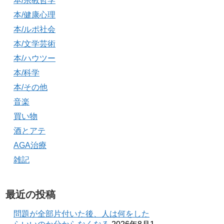
本/宗教哲学
本/健康心理
本/ルポ社会
本/文学芸術
本/ハウツー
本/科学
本/その他
音楽
買い物
酒とアテ
AGA治療
雑記
最近の投稿
問題が全部片付いた後、人は何をした