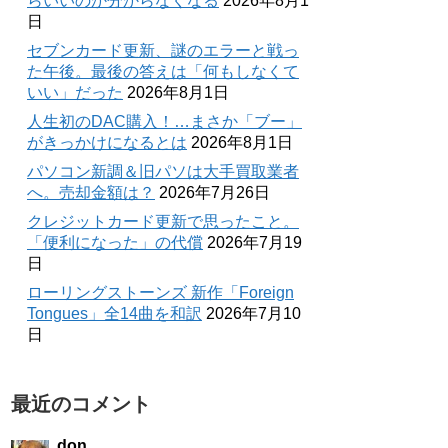
らいいのか分からなくなる
2026年8月1
日
セブンカード更新、謎のエラーと戦っ
た午後。最後の答えは「何もしなくて
いい」だった
2026年8月1日
人生初のDAC購入！…まさか「ブー」
がきっかけになるとは
2026年8月1日
パソコン新調＆旧パソは大手買取業者
へ。売却金額は？
2026年7月26日
クレジットカード更新で思ったこと。
「便利になった」の代償
2026年7月19
日
ローリングストーンズ 新作「Foreign
Tongues」全14曲を和訳
2026年7月10
日
最近のコメント
don