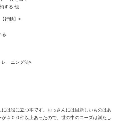
約する 他
 【行動】>
る
いる
トレーニング法>
人には役に立つ本です。おっさんには目新しいものはあ
ーが４００件以上あったので、世の中のニーズは満たし