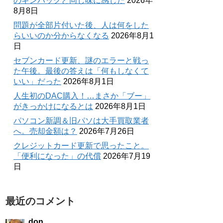
のギンパックと同じ味に感じた
2026年
8月8日
問題が全部片付いた後、人は何をした
らいいのか分からなくなる
2026年8月1
日
セブンカード更新、謎のエラーと戦っ
た午後。最後の答えは「何もしなくて
いい」だった
2026年8月1日
人生初のDAC購入！…まさか「ブー」
がきっかけになるとは
2026年8月1日
パソコン新調＆旧パソは大手買取業者
へ。売却金額は？
2026年7月26日
クレジットカード更新で思ったこと。
「便利になった」の代償
2026年7月19
日
最近のコメント
don