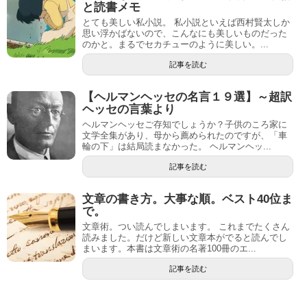
と読書メモ
とても美しい私小説。 私小説といえば西村賢太しか
思い浮かばないので、こんなにも美しいものだった
のかと。まるでセカチューのように美しい。...
記事を読む
【ヘルマンヘッセの名言１９選】～超訳
ヘッセの言葉より
ヘルマンヘッセご存知でしょうか？子供のころ家に
文学全集があり、母から薦められたのですが、「車
輪の下」は結局読まなかった。 ヘルマンヘッ...
記事を読む
文章の書き方。大事な順。ベスト40位ま
で。
文章術。つい読んでしまいます。 これまでたくさん
読みました。だけど新しい文章本がでると読んでし
まいます。本書は文章術の名著100冊のエ...
記事を読む