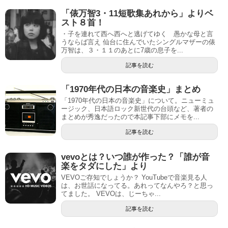
「俵万智3・11短歌集あれから」よりベ
スト８首！
・子を連れて西へ西へと逃げてゆく 愚かな母と言
うならば言え 仙台に住んでいたシングルマザーの俵
万智は、３・１１のあとに7歳の息子を...
記事を読む
「1970年代の日本の音楽史」まとめ
「1970年代の日本の音楽史」について。ニューミュ
ージック、日本語ロック新世代の台頭など、著者の
まとめが秀逸だったので本記事下部にメモを...
記事を読む
vevoとは？いつ誰が作った？「誰が音
楽をタダにした」より
VEVOご存知でしょうか？ YouTubeで音楽見る人
は、お世話になってる。あれってなんやろ？と思っ
てました。 VEVOは、じーちゃ...
記事を読む