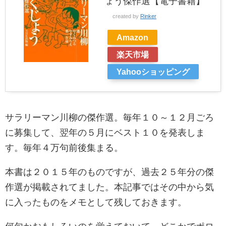
ょう傑作選【電子書籍】
created by
Rinker
Amazon
楽天市場
Yahooショッピング
サラリーマン川柳の傑作選。毎年１０～１２月ごろ
に募集して、翌年の５月にベスト１０を発表しま
す。毎年４万句前後集まる。
本書は２０１５年のものですが、過去２５年分の傑
作選が掲載されてました。本記事ではその中から気
に入ったものをメモとして残しておきます。