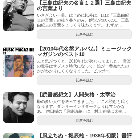
【三島由紀夫の名言１２選】三島由紀夫
の言葉より
いさぎよい一冊。はじめに以外は、ほぼ「三島由紀
夫の言葉」の抜き書きのみ。解説が無いぶん、三島
由紀夫の言葉をじっくり味わえます。 わずか...
記事を読む
【2010年代名盤アルバム】ミュージック
マガジンのベスト10
ふと気がつくと、2010年代が終わってました。 音楽
の世界はサブスク時代になって、誰が一番売れたの
かがわかりにくくなりました。ビルボー...
記事を読む
【読書感想文】人間失格・太宰治
恥の多い人生を送ってきました。。これ読むと暗く
なります。ダンサーインザダークよりはマシかな
あ。 内田樹の「最終講義」に、村上春樹は太宰...
記事を読む
【風立ちぬ・堀辰雄・1938年初版】書評