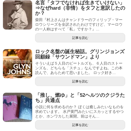
名言「タフでなければ生きていけない」
⇒なぜhard（非情）をタフと意訳したの
か？
柴田『村上さんはチャンドラーのフィリップ・マー
ロウシリーズを全訳されたわけですけど、マーロウ
の一人称はすべて「私」ですか？』...
記事を読む
ロック名盤の誕生秘話。グリンジョンズ
回顧録「サウンドマン」より
そういえば５人目のビートルズも、６人目のストー
ンズも、どちらも「スチュ」なんですよね。この本
読んで、あらためて思いました。 ロック好き...
記事を読む
「推し、燃ゆ」と「52ヘルツのクジラた
ち」共通点
小説に何を求めるのか？ ぼくは癒しみたいなものを
求めています。 水戸黄門みたいにスカッとするやつ
とか、ホンワカした展開。前はそん...
記事を読む