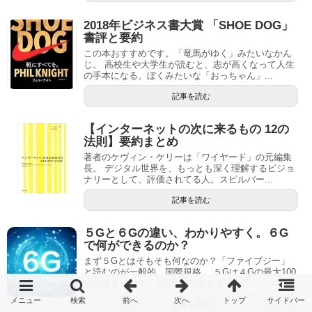
2018年ビジネス書大賞 「SHOE DOG」
書評と要約
この本おすすめです。「竜馬がゆく」みたいなかん
じ。 高校生や大学生が読むと、志が高くなって人生
の手本になる。ぼくみたいな「おっちゃん」...
記事を読む
【インターネットの次に来るもの 12の
法則】要約まとめ
著者のケヴィン・ケリーは「ワイヤード」の元編集
長。 デジタル世界を、もっとも深く理解するビジョ
ナリーとして、評価されてる人。スピルバー...
記事を読む
５Gと６Gの違い、わかりやすく。６G
で何ができるのか？
まず５Gとはそもそも何なのか？「ファイブジー」
と読むのが一般的。国際規格。 ５Gは４Gの最大100
倍の速さになる。2時間の映画をダウン...
記事を読む