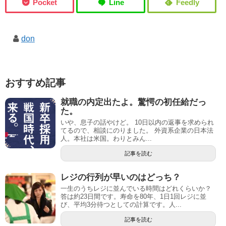
don
おすすめ記事
就職の内定出たよ。驚愕の初任給だっ
た。
いや、息子の話やけど。 10日以内の返事を求められ
てるので、相談にのりました。 外資系企業の日本法
人。本社は米国。わりとみん...
記事を読む
レジの行列が早いのはどっち？
一生のうちレジに並んでいる時間はどれくらいか？
答は約23日間です。寿命を80年、1日1回レジに並
び、平均3分待つとしての計算です。人...
記事を読む