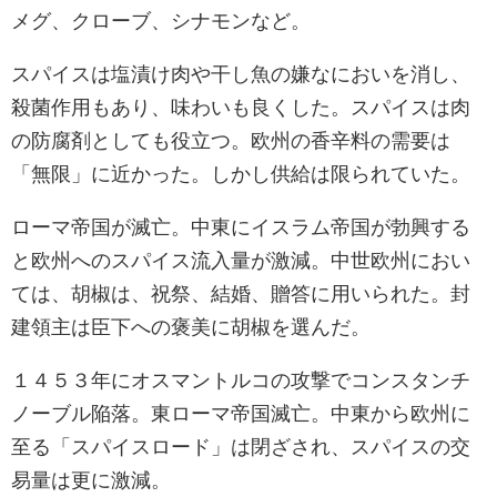
メグ、クローブ、シナモンなど。
スパイスは塩漬け肉や干し魚の嫌なにおいを消し、
殺菌作用もあり、味わいも良くした。スパイスは肉
の防腐剤としても役立つ。欧州の香辛料の需要は
「無限」に近かった。しかし供給は限られていた。
ローマ帝国が滅亡。中東にイスラム帝国が勃興する
と欧州へのスパイス流入量が激減。中世欧州におい
ては、胡椒は、祝祭、結婚、贈答に用いられた。封
建領主は臣下への褒美に胡椒を選んだ。
１４５３年にオスマントルコの攻撃でコンスタンチ
ノーブル陥落。東ローマ帝国滅亡。中東から欧州に
至る「スパイスロード」は閉ざされ、スパイスの交
易量は更に激減。