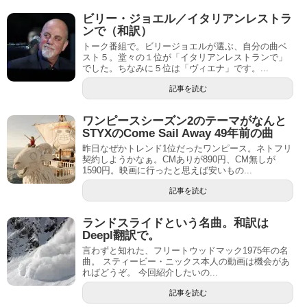
ビリー・ジョエル／イタリアンレストラ
ンで（和訳）
トーク番組で。ビリージョエルが選ぶ、自分の曲ベ
スト５。堂々の１位が「イタリアンレストランで」
でした。ちなみに５位は「ヴィエナ」です。...
記事を読む
ワンピースシーズン2のテーマがなんと
STYXのCome Sail Away 49年前の曲
昨日なぜかトレンド1位だったワンピース。ネトフリ
契約しようかなぁ。CMありが890円、CM無しが
1590円。映画に行ったと思えば安いもの...
記事を読む
ランドスライドという名曲。和訳は
Deepl翻訳で。
言わずと知れた、フリートウッドマック1975年の名
曲。 スティービー・ニックス本人の動画は機会があ
ればどうぞ。 今回紹介したいの...
記事を読む