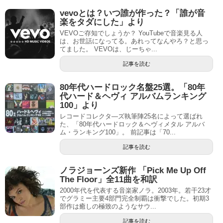
vevoとは？いつ誰が作った？「誰が音
楽をタダにした」より
VEVOご存知でしょうか？ YouTubeで音楽見る人
は、お世話になってる。あれってなんやろ？と思っ
てました。 VEVOは、じーちゃ...
記事を読む
80年代ハードロック名盤25選。「80年
代ハード＆ヘヴィ アルバムランキング
100」より
レコードコレクタ―ズ執筆陣25名によって選ばれ
た、「80年代ハードロック＆ヘヴィメタル アルバ
ム・ランキング100」。 前記事は「70...
記事を読む
ノラジョーンズ新作 「Pick Me Up Off
The Floor」全11曲を和訳
2000年代を代表する音楽家ノラ。2003年。若干23才
でグラミー主要4部門完全制覇は衝撃でした。初期3
部作は癒しの極致のようなサウ...
記事を読む