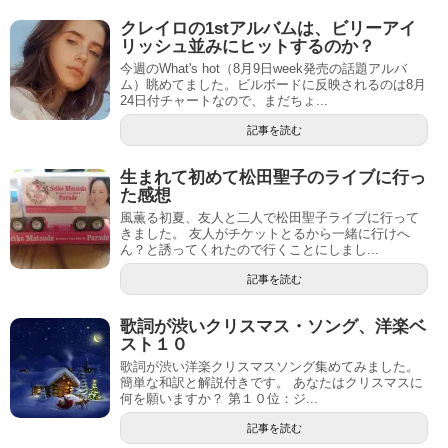
クレイロの1stアルバムは、ビリーアイ
リッシュ並みにヒットするのか？
今週のWhat's hot（8月9日week発売の話題アルバ
ム）眺めてました。ビルボードに反映されるのは8月
24日付チャートなので、まだちょ...
記事を読む
生まれて初めて松田聖子のライブに行っ
た感想
風薫る初夏、友人と二人で松田聖子ライブに行って
きました。 友人がチケットとるから一緒に行けへ
ん？と誘ってくれたので行くことにしまし...
記事を読む
歌詞が渋いクリスマス・ソング、洋楽ベ
スト１０
歌詞が渋い洋楽クリスマスソング集めてみました。
簡単な和訳と解説付きです。 あなたはクリスマスに
何を願いますか？ 第１０位：ジ...
記事を読む