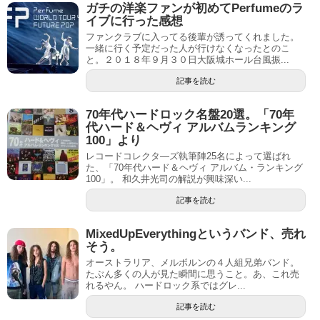
ガチの洋楽ファンが初めてPerfumeのラ
イブに行った感想
ファンクラブに入ってる後輩が誘ってくれました。
一緒に行く予定だった人が行けなくなったとのこ
と。２０１８年９月３０日大阪城ホール台風振...
記事を読む
70年代ハードロック名盤20選。「70年
代ハード＆ヘヴィ アルバムランキング
100」より
レコードコレクタ―ズ執筆陣25名によって選ばれ
た、「70年代ハード＆ヘヴィ アルバム・ランキング
100」。 和久井光司の解説が興味深い...
記事を読む
MixedUpEverythingというバンド、売れ
そう。
オーストラリア、メルボルンの４人組兄弟バンド。
たぶん多くの人が見た瞬間に思うこと。あ、これ売
れるやん。 ハードロック系ではグレ...
記事を読む