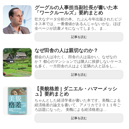
グーグルの人事担当副社長が書いた本
「ワークルールズ」要約まとめ
壮大なデータ分析の本。 たぶん今年出版されたビジ
ネス本では、一番価値があるんじゃないかな。ほぼ
全ページが読書メモになってしまう。 ま...
記事を読む
なぜ田舎の人は親切なのか？
都会の人は冷たく、田舎の人は温かい。なぜなの
か？ 都心のマンションでは隣人に挨拶しないケース
も多く、一方田舎の人はよく近隣の人と話をし...
記事を読む
【美貌格差 | ダニエル・ハマーメッシ
ュ】要約まとめ
ちゃんとした経済学者が書いた本です。美醜による
経済格差の論文を書いて、アメリカで２０１１年ご
ろ話題になった。 美醜による経済格差は...
記事を読む