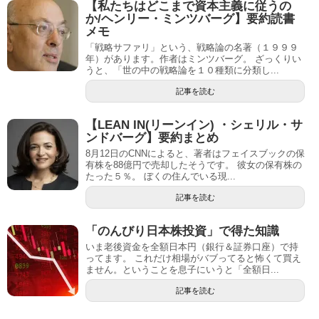
【私たちはどこまで資本主義に従うの
か/ヘンリー・ミンツバーグ】要約読書
メモ
「戦略サファリ」という、戦略論の名著（１９９９
年）があります。作者はミンツバーグ。 ざっくりい
うと、「世の中の戦略論を１０種類に分類し...
記事を読む
【LEAN IN(リーンイン) ・シェリル・サ
ンドバーグ】要約まとめ
8月12日のCNNによると、著者はフェイスブックの保
有株を88億円で売却したそうです。 彼女の保有株の
たった５％。 ぼくの住んでいる現...
記事を読む
「のんびり日本株投資」で得た知識
いま老後資金を全額日本円（銀行＆証券口座）で持
ってます。 これだけ相場がバブってると怖くて買え
ません。ということを息子にいうと「全額日...
記事を読む