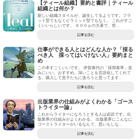
【ティール組織】要約と書評｜ティール
組織とは何か？
新しい組織スタイルが、誕生してるようです。フラ
ット型でもなくピラミッド型でもなく。 これがすご
くいいらしいです。 ６００ｐの大著で、世...
記事を読む
仕事ができる人とはどんな人か？「採る
べき人 採ってはいけない人」要約まと
め
この本すごくいいです。 伊賀泰代の「採用基準」並
みにいい。おすすめ。深いことを言語化してくれて
る。購入して息子たちに送ろうと思ってます...
記事を読む
出版業界の仕組みがよくわかる「ゴース
トライター論」
これからライターになろうとする人は必読です。出
版業界の仕組みがよくわかる。 出版業界にこんなに
ゴーストライターがいるなんて、思いもしな...
記事を読む