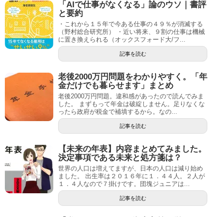
「AIで仕事がなくなる」論のウソ｜書評
と要約
・これから１５年で今ある仕事の４９％が消滅する
（野村総合研究所） ・近い将来、９割の仕事は機械
に置き換えられる（オックスフォード大/フ...
記事を読む
老後2000万円問題をわかりやすく。「年
金だけでも暮らせます」まとめ
老後2000万円問題。違和感があったので読んでみま
した。 まずもって年金は破綻しません。足りなくな
ったら政府が税金で補填するから。なの...
記事を読む
【未来の年表】内容まとめてみました。
決定事項である未来と処方箋は？
世界の人口は増えてますが、日本の人口は減り始め
ました。 出生率は２０１６年に１．４４人。２人が
１．４人なので７掛けです。団塊ジュニアは...
記事を読む