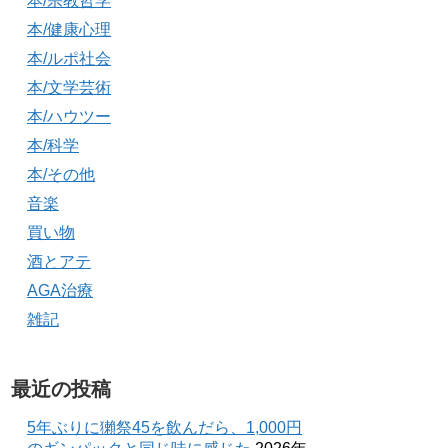
本/宗教哲学
本/健康心理
本/ルポ社会
本/文学芸術
本/ハウツー
本/科学
本/その他
音楽
買い物
酒とアテ
AGA治療
雑記
最近の投稿
5年ぶりに獺祭45を飲んだら、1,000円