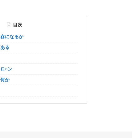
目次
依存になるか
類ある
る
ロ○ン
は何か
る