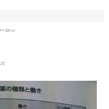
⇒ヘロ○ン
など