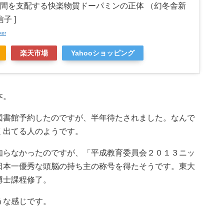
人間を支配する快楽物質ドーパミンの正体 （幻冬舎新
信子 ]
ker
楽天市場
Yahooショッピング
本。
図書館予約したのですが、半年待たされました。なんで
く出てる人のようです。
知らなかったのですが、「平成教育委員会２０１３ニッ
日本一優秀な頭脳の持ち主の称号を得たそうです。東大
博士課程修了。
うな感じです。