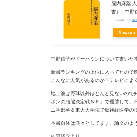
脳内麻薬 
書） [ 中野
created by
Rin
Amazon
中野信子がドーパミンについて書いた
新書ランキングの上位に入ってたので
こんなに人気があるのか？テレビによ
地上波は野球以外ほとんど見ないので
ポンの頭脳決定戦ＳＰ」で優勝して、
工学部卒＆東大大学院で脳神経医学の
本書自体は淡々としてます。論文のよ
内容紹介より。