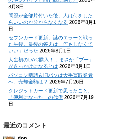
のギンパックと同じ味に感じた
2026年
8月8日
問題が全部片付いた後、人は何をした
らいいのか分からなくなる
2026年8月1
日
セブンカード更新、謎のエラーと戦っ
た午後。最後の答えは「何もしなくて
いい」だった
2026年8月1日
人生初のDAC購入！…まさか「ブー」
がきっかけになるとは
2026年8月1日
パソコン新調＆旧パソは大手買取業者
へ。売却金額は？
2026年7月26日
クレジットカード更新で思ったこと。
「便利になった」の代償
2026年7月19
日
最近のコメント
don