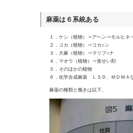
麻薬は６系統ある
１．ケシ（植物）⇒アヘン⇒モルヒネ
２．コカ（植物）⇒コカ○ン
３．大麻（植物）⇒マリフ○ナ
４．マオウ（植物）⇒覚せい剤
５．そのほかの植物
６．化学合成麻薬 ＬＳＤ、ＭＤＭＡ
麻薬の種類と働きは以下。