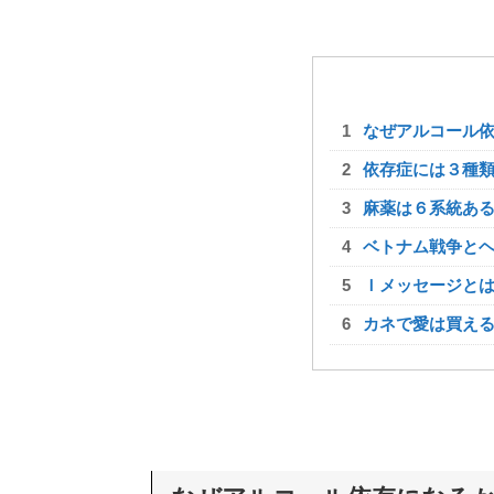
なぜアルコール
依存症には３種
麻薬は６系統あ
ベトナム戦争とヘ
Ｉメッセージと
カネで愛は買え