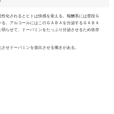
か
活性化されるとヒトは快感を覚える。報酬系には普段Ｇ
いる。アルコールにはこのＧＡＢＡを分泌するＧＡＢＡ
を弱らせて、ドーパミンをたっぷり分泌させるため依存
化させドーパミンを放出させる働きがある。