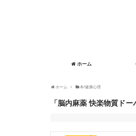
ホーム
ホーム
本/健康心理
「脳内麻薬 快楽物質ド