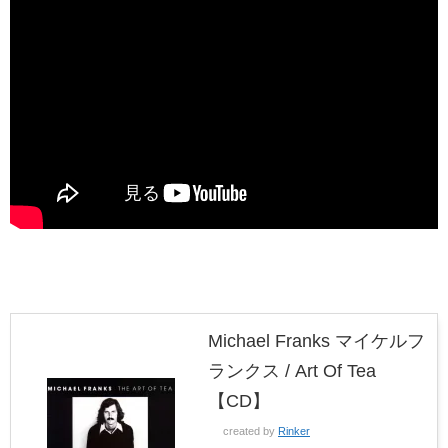
Michael Franks マイケルフ
ランクス / Art Of Tea
【CD】
created by
Rinker