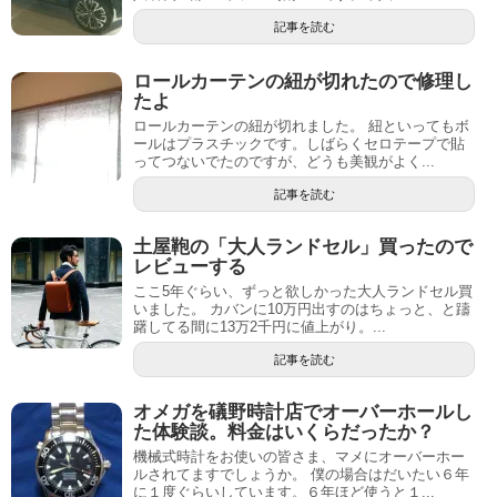
記事を読む
ロールカーテンの紐が切れたので修理し
たよ
ロールカーテンの紐が切れました。 紐といってもボ
ールはプラスチックです。しばらくセロテープで貼
ってつないでたのですが、どうも美観がよく...
記事を読む
土屋鞄の「大人ランドセル」買ったので
レビューする
ここ5年ぐらい、ずっと欲しかった大人ランドセル買
いました。 カバンに10万円出すのはちょっと、と躊
躇してる間に13万2千円に値上がり。...
記事を読む
オメガを礒野時計店でオーバーホールし
た体験談。料金はいくらだったか？
機械式時計をお使いの皆さま、マメにオーバーホー
ルされてますでしょうか。 僕の場合はだいたい６年
に１度ぐらいしています。６年ほど使うと１...