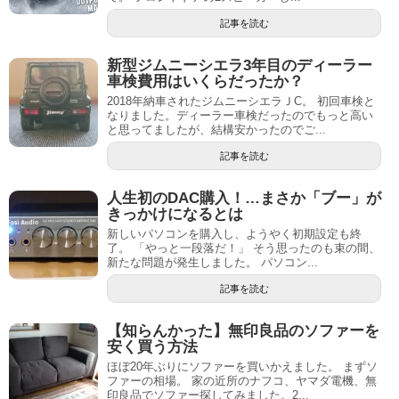
記事を読む
新型ジムニーシエラ3年目のディーラー
車検費用はいくらだったか？
2018年納車されたジムニーシエラＪC。 初回車検と
なりました。ディーラー車検だったのでもっと高い
と思ってましたが、結構安かったのでご...
記事を読む
人生初のDAC購入！…まさか「ブー」が
きっかけになるとは
新しいパソコンを購入し、ようやく初期設定も終
了。 「やっと一段落だ！」 そう思ったのも束の間、
新たな問題が発生しました。 パソコン...
記事を読む
【知らんかった】無印良品のソファーを
安く買う方法
ほぼ20年ぶりにソファーを買いかえました。 まずソ
ファーの相場。 家の近所のナフコ、ヤマダ電機、無
印良品でソファー探してみました。2...