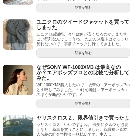
記事を読む
ユニクロのツイードジャケットを買って
しまった
ユニクロ感謝祭。今年は何が安くなるのか。またす
ごい行列なんでしょうね。 たぶん来週末はゆっくり
見れないので、事前チェックに行ってきました。...
記事を読む
なぜSONY WF-1000XM3 は最高なの
か？エアポッズプロとの比較で分析して
みた。
WF-1000XM3購入したので、後輩のエアーポッズPro
と比較してみました。 つけ心地はエアーポッズPro
のほうが断然いいです。Ai...
記事を読む
ヤリスクロスＺ、限界値引きで買ったよ
ヤリスクロス、いいですよね。 長男にクルマが必要
となり、新車を買うことにしました。就職祝い＆本
人名義の貯金で即金一括払いです。本人...