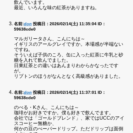
飲んでいます。
最近、いろんな味の紅茶がありますね。
名前:
don
投稿日：2026/02/14(土) 11:35:04
ID：
59638cde0
マルガリータさん、こんにちは～
イギリスのアールグレイですか。本場感が半端ない
ですね。
そういえば子供のころ、缶に入った紅茶に牛乳と砂
糖を入れて飲んでました。
日東紅茶との違いはあんまりわからかなったです
が。
リプトンのほうがなんとなく高級感がありました。
名前:
don
投稿日：2026/02/14(土) 11:37:01
ID：
59638cde0
のべる・Kさん、こんにちは～
珈琲がお好きですか。僕も好きで飲んでます。
会社では「ゴールドブレンド」、家ではUCCのアイ
スコーヒー無糖か、
何かの豆のぺーパードリップ。ただドリップは面倒