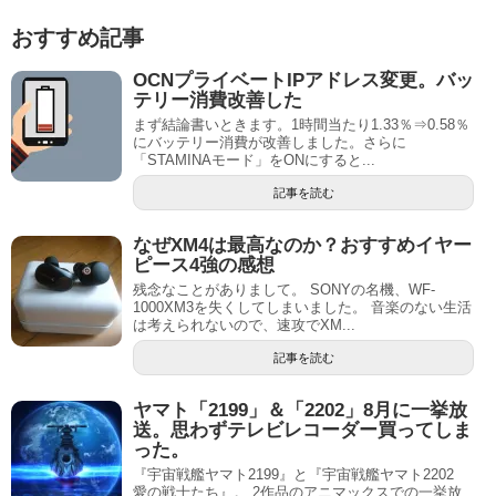
おすすめ記事
OCNプライベートIPアドレス変更。バッ
テリー消費改善した
まず結論書いときます。1時間当たり1.33％⇒0.58％
にバッテリー消費が改善しました。さらに
「STAMINAモード」をONにすると...
記事を読む
なぜXM4は最高なのか？おすすめイヤー
ピース4強の感想
残念なことがありまして。 SONYの名機、WF-
1000XM3を失くしてしまいました。 音楽のない生活
は考えられないので、速攻でXM...
記事を読む
ヤマト「2199」＆「2202」8月に一挙放
送。思わずテレビレコーダー買ってしま
った。
『宇宙戦艦ヤマト2199』と『宇宙戦艦ヤマト2202
愛の戦士たち』。 2作品のアニマックスでの一挙放