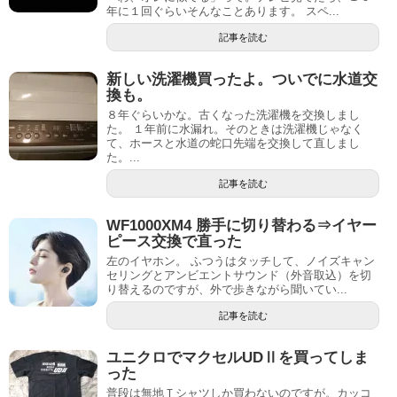
年に１回ぐらいそんなことあります。 スペ...
記事を読む
新しい洗濯機買ったよ。ついでに水道交
換も。
８年ぐらいかな。古くなった洗濯機を交換しまし
た。 １年前に水漏れ。そのときは洗濯機じゃなく
て、ホースと水道の蛇口先端を交換して直しまし
た。...
記事を読む
WF1000XM4 勝手に切り替わる⇒イヤー
ピース交換で直った
左のイヤホン。 ふつうはタッチして、ノイズキャン
セリングとアンビエントサウンド（外音取込）を切
り替えるのですが、外で歩きながら聞いてい...
記事を読む
ユニクロでマクセルUDⅡを買ってしま
った
普段は無地Ｔシャツしか買わないのですが。カッコ