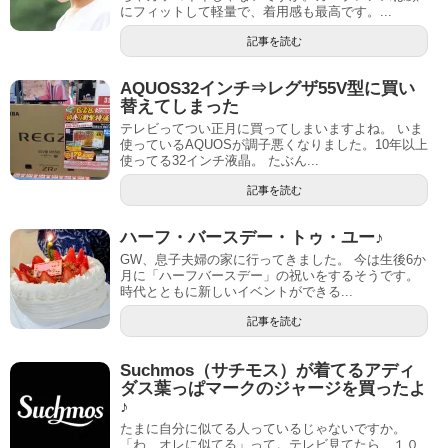
にフィットして軽量で、着用感も最高です。...
記事を読む
AQUOS32インチ⇒レグザ55V型に買い
替えてしまった
テレビってつい正月に買ってしまいますよね。 いま
使っているAQUOSが調子悪くなりました。10年以上
使ってる32インチ液晶。 たぶん...
記事を読む
ハーフ・バースデー・トゥ・ユー♪
GW、息子夫婦の家に行ってきました。 今は生後6か
月に「ハーフバースデー」の祝いをするそうです。
時代とともに新しいイベントができる...
記事を読む
Suchmos（サチモス）が着てるアディ
ダス葉っぱマークのジャージを買ったよ
♪
たまに自分に似てる人っているじゃないですか。
「わ、オレに似てる」って。テレビ見てたら、１０