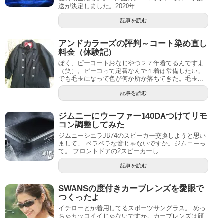
送が決定しました。2020年...
記事を読む
アンドカラーズの評判～コート染め直し
料金（体験記）
ぼく、ピーコートおなじやつ２７年着てるんですよ
（笑）。ピーコって定番なんで１着は常備したい。
でも毛玉になって色が何か所か落ちてきた。毛玉...
記事を読む
ジムニーにウーファー140DAつけてリモ
コン調整してみた
ジムニーシエラJB74のスピーカー交換しようと思い
まして。 ペラペラな音じゃないですか。ジムニーっ
て。 フロントドアの2スピーカーし...
記事を読む
SWANSの度付きカーブレンズを愛眼で
つくったよ
イチローとか着用してるスポーツサングラス。 めっ
ちゃカッコイイじゃないですか。カーブレンズは顔