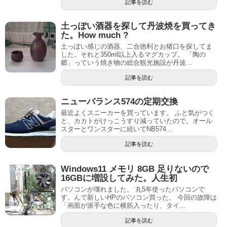
記事を読む
土っぽい酒器を探して丹波焼を買ってき
た。How much ?
土っぽい感じの酒器、二合徳利とお猪口を探してま
した。それと350ml以上入るマグカップ。 「陶の
郷」っていう焼き物の総合観光施設が丹波...
記事を読む
ニューバランス574の定期交換
最近よくスニーカーを買っています。 ふと気がつく
と、カカトがけっこうすり減っていたので。オール
スターとワンスターに続いてNB574...
記事を読む
Windows11 メモリ 8GB 足りないので
16GBに増設してみた。人生初
パソコンが壊れました。 丸5年使ったパソコンで
す。んで新しいHPのパソコン買った。 今回の故障は
「画面が派手な色に横筋入ったり、タイ...
記事を読む