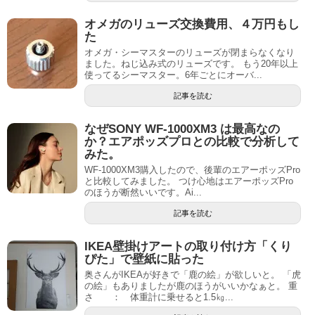
オメガのリューズ交換費用、４万円もし
た
オメガ・シーマスターのリューズが閉まらなくなり
ました。ねじ込み式のリューズです。 もう20年以上
使ってるシーマスター。6年ごとにオーバ...
記事を読む
なぜSONY WF-1000XM3 は最高なの
か？エアポッズプロとの比較で分析して
みた。
WF-1000XM3購入したので、後輩のエアーポッズPro
と比較してみました。 つけ心地はエアーポッズPro
のほうが断然いいです。Ai...
記事を読む
IKEA壁掛けアートの取り付け方「くり
ぴた」で壁紙に貼った
奥さんがIKEAが好きで「鹿の絵」が欲しいと。 「虎
の絵」もありましたが鹿のほうがいいかなぁと。 重
さ ： 体重計に乗せると1.5㎏...