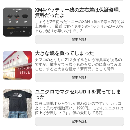
XM4バッテリー残の左右差は保証修理、
無料だったよ
ちょうど2年使ったソニーのXM4（週5で毎日2時間以
上再生）。 最近は右イヤホンのバッテリが20～30％
ぐらい減りが早いです※。2...
記事を読む
大きな鏡を買ってしまった
ナフコのとなりに21スタイルという家具屋があるの
ですが、散歩がてら買うものもないのに寄ってみま
した。すると大きな鏡が「新商品」として展示...
記事を読む
ユニクロでマクセルUDⅡを買ってしま
った
普段は無地Ｔシャツしか買わないのですが。カッコ
よくて思わず衝動買い。1990円。 しかしユニクロは
値上げが激しいです。僕の愛用してる定...
記事を読む