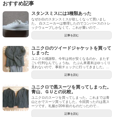
おすすめ記事
スタンスミスには3種類あった
なぜか白のスタンスミスが欲しくなって買いまし
た。 白スニーカーは整理したのでコンバースのトレ
ックウェーブしかなくて。これが重いので...
記事を読む
ユニクロのツイードジャケットを買って
しまった
ユニクロ感謝祭。今年は何が安くなるのか。またす
ごい行列なんでしょうね。 たぶん来週末はゆっくり
見れないので、事前チェックに行ってきました。...
記事を読む
ユニクロで黒スーツを買ってしまった。
青山、ＧＵとの比較。
ユニクロのスーツを買ってしまった。これまでは青
山とかでスーツ買ってました。今回買ったのは黒ス
ーツです。礼服が20年前のものだったので...
記事を読む