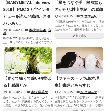
【BABYMETAL interview
「星をつなぐ手 桜風堂も
2019】 PMC２万字インタ
のがたり/村山早紀」の感想
ビューを読んだ感想。ネタ
2019/1/15
本/文学芸術
「桜風堂ものがたり」が完結した。 著者
バレあり。
のあとがきによると、終わらすつもりは
なかったそう。 最終章を書いてるうち
2019/4/20
本/文学芸術
,
音
楽
に、「ああ、これはお話...
記事を読む
BABYMETAL特集のPMC、読んでみまし
た。 SUとMOA、２人合わせて２万字イ
ンタビュ。 知りたかったのは、第８章で
新メンバー...
記事を読む
【青くて痛くて脆い/住野よ
【ファーストラヴ/島本理
る】感想とか
生】書評とあらすじ
2018/10/30
本/文学芸術
2018/9/15
本/文学芸術
面白かったですよ。 どう面白いか？「こ
※本記事は2018年の記事です。北川景子
ころ」とか「人間失格」を読んでるよう
主演で映画化される「ファーストラブ」
な感じ。 小説を読むことで、自分の古傷
のあらすじは、A4で1枚分ぐらいの書評
をえぐられちゃう。恥...
の後に書いてます。あら...