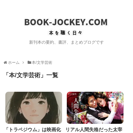
新刊本の要約、書評、まとめブログです
ホーム
本/文学芸術
「
本/文学芸術
」
一覧
「トラペジウム」は映画化
リアル人間失格だった太宰