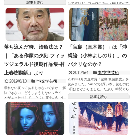
記事を読む
けですけど、マーロウの一人称はすべて
「私」ですか？』...
記事を読む
落ち込んだ時、治癒法は？
「宝島（直木賞）」は「沖
｜「ある作家の夕刻-フィッ
縄論（小林よしのり）」の
ツジェラルド後期作品集-村
パクリなのか？
上春樹翻訳」より
2019/5/4
本/文学芸術
2019年1月の直木賞「宝島/真藤順丈」を
2019/8/10
本/文学芸術
読みました。541pの分厚い本。読むのに
眠れない夜ってあるじゃないですか。 解
3日ほどかかりました。たぶん9時間ぐら
決できない、どうしようもないツライこ
いかな。 ...
記事を読む
とがあったりして。 とくに夜中の3～4
時ごろにトイレで起き...
記事を読む