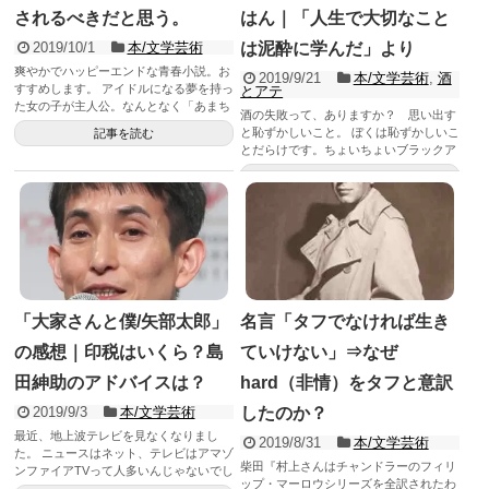
されるべきだと思う。
はん｜「人生で大切なこと
2019/10/1
本/文学芸術
は泥酔に学んだ」より
爽やかでハッピーエンドな青春小説。お
2019/9/21
本/文学芸術
,
酒
すすめします。 アイドルになる夢を持っ
とアテ
た女の子が主人公。なんとなく「あまち
酒の失敗って、ありますか？ 思い出す
ゃん」を連想します。 ...
と恥ずかしいこと。 ぼくは恥ずかしいこ
記事を読む
とだらけです。ちょいちょいブラックア
ウトして翌日覚えてない。...
記事を読む
「大家さんと僕/矢部太郎」
名言「タフでなければ生き
の感想｜印税はいくら？島
ていけない」⇒なぜ
田紳助のアドバイスは？
hard（非情）をタフと意訳
2019/9/3
本/文学芸術
したのか？
最近、地上波テレビを見なくなりまし
2019/8/31
本/文学芸術
た。 ニュースはネット、テレビはアマゾ
柴田『村上さんはチャンドラーのフィリ
ンファイアTVって人多いんじゃないでし
ップ・マーロウシリーズを全訳されたわ
ょうか。 この本が10...