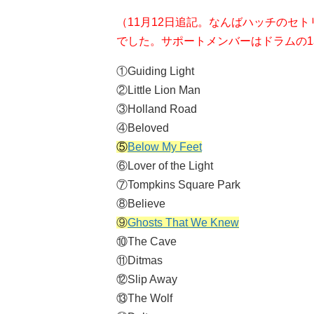
（11月12日追記。なんばハッチのセト
でした。サポートメンバーはドラムの
①Guiding Light
②Little Lion Man
③Holland Road
④Beloved
⑤
Below My Feet
⑥Lover of the Light
⑦Tompkins Square Park
⑧Believe
⑨
Ghosts That We Knew
⑩The Cave
⑪Ditmas
⑫Slip Away
⑬The Wolf