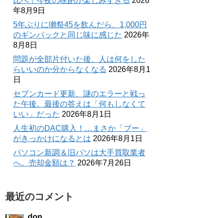
比べ！今夜の晩酌が楽しみすぎる
2026
年8月9日
5年ぶりに獺祭45を飲んだら、1,000円
のギンパックと同じ味に感じた
2026年
8月8日
問題が全部片付いた後、人は何をした
らいいのか分からなくなる
2026年8月1
日
セブンカード更新、謎のエラーと戦っ
た午後。最後の答えは「何もしなくて
いい」だった
2026年8月1日
人生初のDAC購入！…まさか「ブー」
がきっかけになるとは
2026年8月1日
パソコン新調＆旧パソは大手買取業者
へ。売却金額は？
2026年7月26日
最近のコメント
don