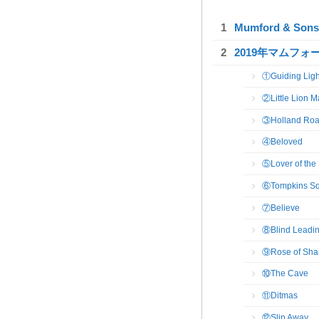
Mumford & 
2019年マムフ
①Guiding Ligh
②Little Lion 
③Holland Ro
④Beloved
⑤Lover of the 
⑥Tompkins Sq
⑦Believe
⑧Blind Leadin
⑨Rose of Sha
⑩The Cave
⑪Ditmas
⑫Slip Away