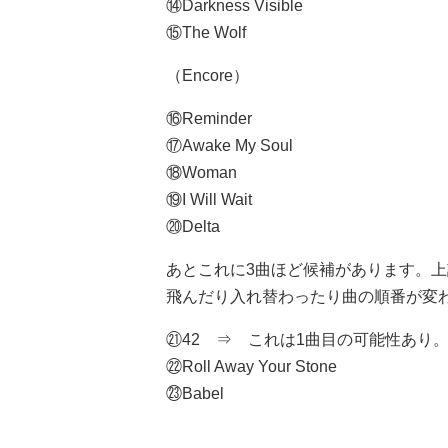
⑭Darkness Visible
⑮The Wolf
（Encore）
⑯Reminder
⑰Awake My Soul
⑱Woman
⑲I Will Wait
⑳Delta
あとこれに3曲ほど候補があります。
飛んだり入れ替わったり曲の順番が変
㉑42 ⇒ これは1曲目の可能性あり
㉒Roll Away Your Stone
㉓Babel