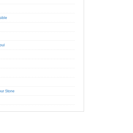
ible
oul
ur Stone