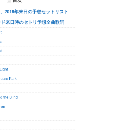
目次
Sons、2019年来日の予想セットリスト
ォード来日時のセトリ予想全曲歌詞
t
Man
ad
Light
uare Park
g the Blind
ron