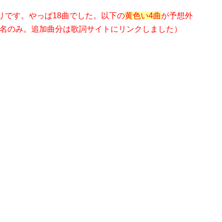
リです。やっぱ18曲でした。以下の
黄色い4曲
が予想外
1名のみ。追加曲分は歌詞サイトにリンクしました）