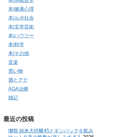
本/宗教哲学
本/健康心理
本/ルポ社会
本/文学芸術
本/ハウツー
本/科学
本/その他
音楽
買い物
酒とアテ
AGA治療
雑記
最近の投稿
獺祭 純米大吟醸45とギンパックを飲み