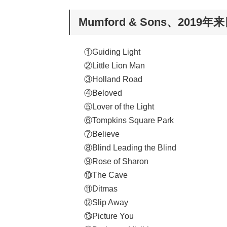
Mumford & Sons、20
①Guiding Light
②Little Lion Man
③Holland Road
④Beloved
⑤Lover of the Light
⑥Tompkins Square Park
⑦Believe
⑧Blind Leading the Blind
⑨Rose of Sharon
⑩The Cave
⑪Ditmas
⑫Slip Away
⑬Picture You