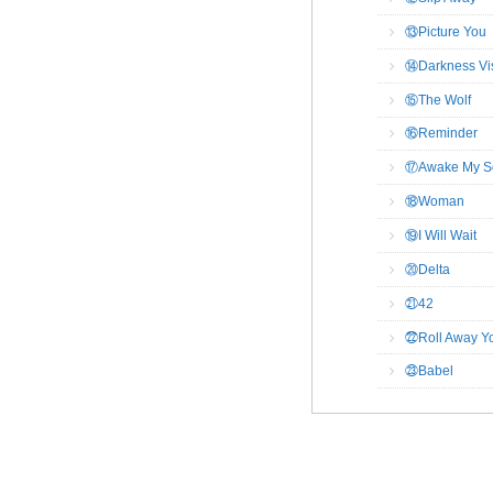
⑬Picture You
⑭Darkness Vis
⑮The Wolf
⑯Reminder
⑰Awake My S
⑱Woman
⑲I Will Wait
⑳Delta
㉑42
㉒Roll Away Yo
㉓Babel