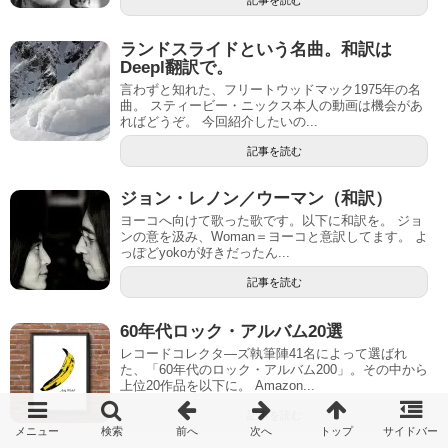
記事を読む
ランドスライドという名曲。和訳は
Deepl翻訳で。
言わずと知れた、フリートウッドマック1975年の名
曲。 スティービー・ニックス本人の動画は機会があ
ればどうぞ。 今回紹介したいの...
記事を読む
ジョン・レノン／ウーマン（和訳）
ヨーコへ向けて歌った歌です。以下に和訳を。 ジョ
ンの意を汲み、Woman＝ヨーコと意訳してます。 よ
っぽどyokoが好きだったん...
記事を読む
60年代ロック・アルバム20選
レコードコレクタ―ズ執筆陣41名によって選ばれ
た、「60年代のロック・アルバム200」。その中から
上位20作品を以下に。 Amazon...
記事を読む