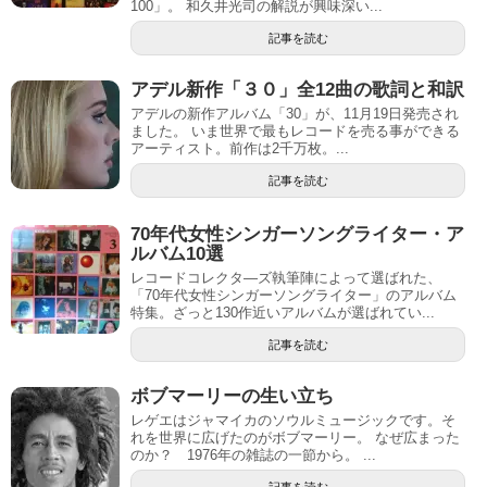
100」。 和久井光司の解説が興味深い...
記事を読む
アデル新作「３０」全12曲の歌詞と和訳
アデルの新作アルバム「30」が、11月19日発売され
ました。 いま世界で最もレコードを売る事ができる
アーティスト。前作は2千万枚。...
記事を読む
70年代女性シンガーソングライター・ア
ルバム10選
レコードコレクタ―ズ執筆陣によって選ばれた、
「70年代女性シンガーソングライター」のアルバム
特集。ざっと130作近いアルバムが選ばれてい...
記事を読む
ボブマーリーの生い立ち
レゲエはジャマイカのソウルミュージックです。そ
れを世界に広げたのがボブマーリー。 なぜ広まった
のか？ 1976年の雑誌の一節から。 ...