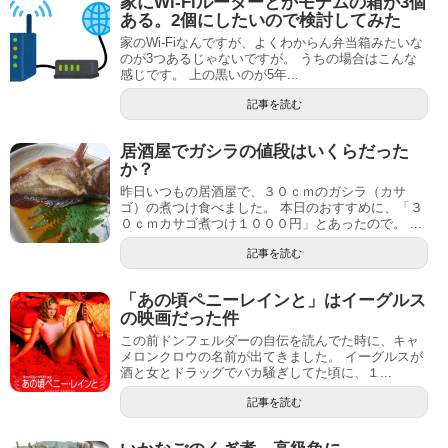
家にWi-Fiルーターとかモデムの箱が3個
ある。2個にしたいので検討してみた
家のWi-Fiなんですが、よくわからん弁当箱みたいな
のが3つあるじゃないですが。 うちの場合はこんな
感じです。 上の黒いのが5年...
記事を読む
居酒屋でガシラの値段はいくらだった
か？
昨日いつもの居酒屋で、３０ｃｍのガシラ（カサ
ゴ）の煮つけ食べました。 本日のおすすめに、「３
０ｃｍカサゴ煮つけ１０００円」とあったので。 ...
記事を読む
「あの頃ペニーレインと」はイーグルス
の映画だった件
この前ドンフェルダーの自伝を読んでた時に、キャ
メロンクロウの名前が出てきました。 イーグルスが
酒と女とドラッグでバカ騒ぎしてた頃に、１...
記事を読む