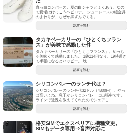
た
真っ白コンバース。夏の白シャツとよくあう。なの
で夏場はけっこうヘビロテ。 シューレースの紐金具
のまわりが、なぜか黒ずんでくる。...
記事を読む
タカキベーカリーの「ひとくちフラン
ス」が美味で感動した件
タカキベーカリーの「ひとくちフランス」。めっち
ゃ美味くて感動しました。 1袋214円なり。19時過ぎ
て半額になるとハッピー。 晩...
記事を読む
シリコンバレーのランチ代は？
シリコンバレーのランチ代32ドル（4800円）。やっ
ぱ高いよね。息子がシリコンバレーに出張中です。
ラインで近況を教えてくれたのでシェアし...
記事を読む
格安SIMでエクスペリアに機種変更。
SIMもデータ専用⇒音声対応に