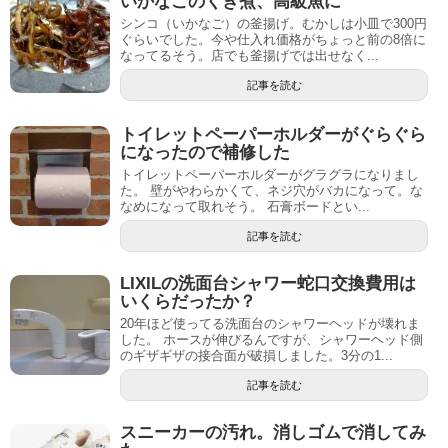
いかなごのくぎ煮、高級魚に
シンコ（いかなご）の釜揚げ。むかしは小皿で300円
ぐらいでした。今や仕入れ価格がちょっと前の8倍に
なってるそう。店でも釜揚げでは出せなく...
記事を読む
トイレットペーパーホルダーがぐらぐら
になったので補修した
トイレットペーパーホルダーがグラグラになりまし
た。 壁がやわらかくて、ネジ穴がバカになって。な
なめになって取れそう。 石膏ボードとい...
記事を読む
LIXILの洗面台シャワー蛇口交換費用は
いくらだったか？
20年ほど使ってる洗面台のシャワーヘッドが壊れま
した。 ホースが伸びるんですが、シャワーヘッド側
のギザギザの接合面が破損しました。3分の1...
記事を読む
スニーカーの汚れ。消しゴムで消してみ