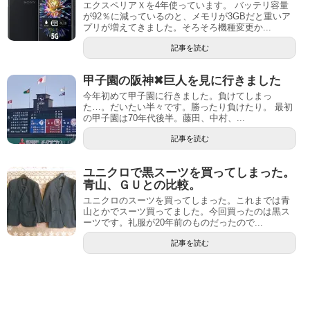
エクスペリアＸを4年使っています。 バッテリ容量
が92％に減っているのと、メモリが3GBだと重いア
プリが増えてきました。そろそろ機種変更か...
記事を読む
甲子園の阪神✖巨人を見に行きました
今年初めて甲子園に行きました。負けてしまっ
た…。だいたい半々です。勝ったり負けたり。 最初
の甲子園は70年代後半。藤田、中村、...
記事を読む
ユニクロで黒スーツを買ってしまった。
青山、ＧＵとの比較。
ユニクロのスーツを買ってしまった。これまでは青
山とかでスーツ買ってました。今回買ったのは黒ス
ーツです。礼服が20年前のものだったので...
記事を読む