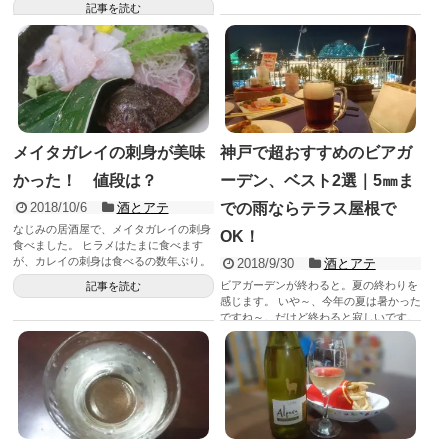
記事を読む
メイタガレイの刺身が美味
神戸で超おすすめのビアガ
かった！ 値段は？
ーデン、ベスト2選｜5㎜ま
2018/10/6
酒とアテ
での雨ならテラス屋根で
なじみの居酒屋で、メイタガレイの刺身
OK！
食べました。 ヒラメはたまに食べます
が、カレイの刺身は食べるの数年ぶり。
2018/9/30
酒とアテ
めっちゃ飲んで食べて３～４...
ビアガーデンが終わると。夏の終わりを
記事を読む
感じます。 いや～、今年の夏は暑かった
ですね～。だけど終わると寂しいです。
若いときは８月末にプール...
記事を読む