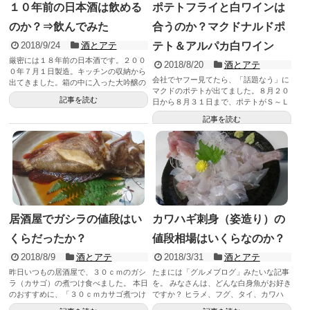
１０年前の日本酒は飲める
ポテトフライと白ワインは
のか？⇒飲んでみた
合うのか？マクドナルドポ
2018/9/24
酒とアテ
テト＆アルパカ白ワイン
厳密には１８年前の日本酒です。２００
2018/8/20
酒とアテ
０年７月１日製造。キッチンの収納から
会社でヤフー見てたら、「話題なう」に
出てきました。箱の中に入った大吟醸の
マクドのポテトが出てました。８月２０
４合瓶です。 １８年前の...
記事を読む
日から８月３１日まで、ポテトがＳ～Ｌ
すべて１５０円とのこと。 ちな...
記事を読む
居酒屋でガシラの値段はい
カワハギ刺身（姿造り）の
くらだったか？
値段相場はいくらなのか？
2018/8/9
酒とアテ
2018/3/31
酒とアテ
昨日いつもの居酒屋で、３０ｃｍのガシ
たまには「グルメブログ」みたいな記事
ラ（カサゴ）の煮つけ食べました。 本日
を。 みなさんは、どんな白身魚がお好き
のおすすめに、「３０ｃｍカサゴ煮つけ
ですか？ ヒラメ、フグ、タイ、カワハ
１０００円」とあったので。 ...
ギ、コチ、オコゼ。白身の刺...