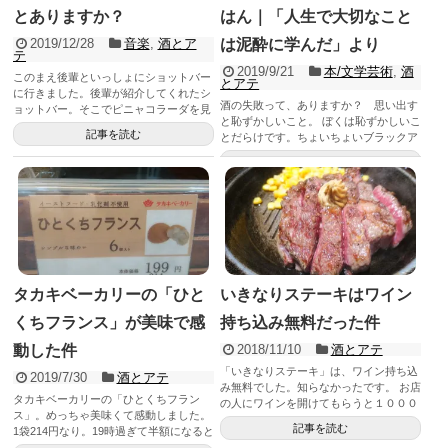
とありますか？
はん｜「人生で大切なこと
2019/12/28
音楽
,
酒とア
は泥酔に学んだ」より
テ
2019/9/21
本/文学芸術
,
酒
このまえ後輩といっしょにショットバー
とアテ
に行きました。後輩が紹介してくれたシ
酒の失敗って、ありますか？ 思い出す
ョットバー。そこでピニャコラーダを見
と恥ずかしいこと。 ぼくは恥ずかしいこ
つけたので飲んでみました。も...
記事を読む
とだらけです。ちょいちょいブラックア
ウトして翌日覚えてない。...
記事を読む
タカキベーカリーの「ひと
いきなりステーキはワイン
くちフランス」が美味で感
持ち込み無料だった件
動した件
2018/11/10
酒とアテ
「いきなりステーキ」は、ワイン持ち込
2019/7/30
酒とアテ
み無料でした。知らなかったです。 お店
タカキベーカリーの「ひとくちフラン
の人にワインを開けてもらうと１０００
ス」。めっちゃ美味くて感動しました。
円かかるけど、自分で開けると...
記事を読む
1袋214円なり。19時過ぎて半額になると
ハッピー。 晩...