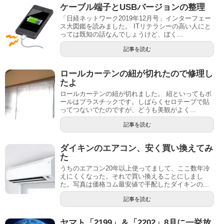
ケーブル端子とUSBバージョンの整理
「日経ネットワーク2019年12月号」インターフェー
ス大図鑑を読みました。 ITリテラシーの高い人にと
っては既知の話なんでしょうけど、ぼく...
記事を読む
ロールカーテンの紐が切れたので修理し
たよ
ロールカーテンの紐が切れました。 紐といってもボ
ールはプラスチックです。しばらくセロテープで貼
ってつないでたのですが、どうも美観がよく...
記事を読む
ダイキンのエアコン、安く買い換えてみ
た
うちのエアコン20年以上使ってまして、ここ数年冷
えにくくなった。それで買い換えることにしまし
た。写真は価格コム最安値で手配したダイキンの...
記事を読む
ヤマト「2199」＆「2202」8月に一挙放