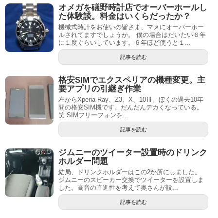
オメガを礒野時計店でオーバーホールし
た体験談。料金はいくらだったか？
機械式時計をお使いの皆さま、マメにオーバーホー
ルされてますでしょうか。 僕の場合はだいたい６年
に１度ぐらいしています。６年ほど使うと１...
記事を読む
格安SIMでエクスペリアの機種変更。主
要アプリの引継ぎ作業
左からXperia Ray、Z3、X、10ⅲ。ぼくの過去10年
間の格安SIM機です。だんだんデカくなっている。
笑 SIMフリーフォンを...
記事を読む
ジムニーのツイーター設置時のドリンク
ホルダー問題
結局、ドリンクホルダーはこの2か所にしました。
ジムニーのスピーカー交換でツイーターを設置しま
した。高音の直進性を考えて奥さんが設...
記事を読む