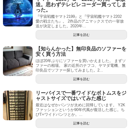
送。思わずテレビレコーダー買ってしま
った。
『宇宙戦艦ヤマト2199』と『宇宙戦艦ヤマト2202
愛の戦士たち』。 2作品のアニマックスでの一挙放
送が決定しました。2020年...
記事を読む
【知らんかった】無印良品のソファーを
安く買う方法
ほぼ20年ぶりにソファーを買いかえました。 まずソ
ファーの相場。 家の近所のナフコ、ヤマダ電機、無
印良品でソファー探してみました。2...
記事を読む
リーバイスで一番ワイドなボトムスをジ
ャストサイズではいてみた感じ
最近はなぜかパンツが太めに回帰しています。 Y2K
ファッションというか90年代風が復活した感じ。ち
びT×ワイドパンツとか。...
記事を読む