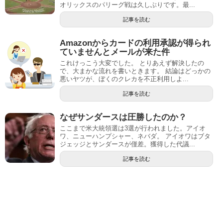
オリックスのパリーグ戦は久しぶりです。最...
記事を読む
Amazonからカードの利用承認が得られ
ていませんとメールが来た件
これけっこう大変でした。 とりあえず解決したの
で、大まかな流れを書いときます。 結論はどっかの
悪いヤツが、ぼくのクレカを不正利用しよ...
記事を読む
なぜサンダースは圧勝したのか？
ここまで米大統領選は3選が行われました。アイオ
ワ、ニューハンプシャー、ネバダ。 アイオワはブタ
ジェッジとサンダースが僅差。獲得した代議...
記事を読む