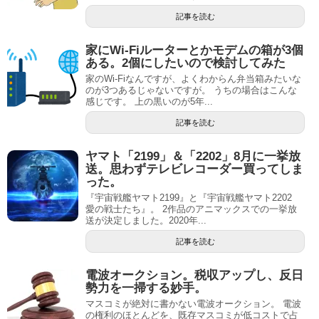
記事を読む
家にWi-Fiルーターとかモデムの箱が3個
ある。2個にしたいので検討してみた
家のWi-Fiなんですが、よくわからん弁当箱みたいな
のが3つあるじゃないですが。 うちの場合はこんな
感じです。 上の黒いのが5年...
記事を読む
ヤマト「2199」＆「2202」8月に一挙放
送。思わずテレビレコーダー買ってしま
った。
『宇宙戦艦ヤマト2199』と『宇宙戦艦ヤマト2202
愛の戦士たち』。 2作品のアニマックスでの一挙放
送が決定しました。2020年...
記事を読む
電波オークション。税収アップし、反日
勢力を一掃する妙手。
マスコミが絶対に書かない電波オークション。 電波
の権利のほとんどを、既存マスコミが低コストで占