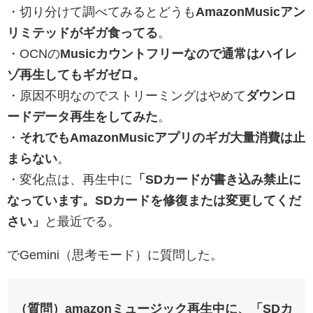
・切り分けて調べてみるとどうも
AmazonMusicアン
リミテッドがギガ食ってる
。
・OCNの
Musicカウントフリーなので通常はハイレ
ゾ再生してもギガゼロ。
・原因不明なのでストリーミングはやめて
ダウンロ
ードデータ再生をしてみた
。
・
それでもAmazonMusicアプリのギガ大量消費は止
まらない
。
・変化点は、再生中に
「SDカードが書き込み禁止に
なっています。SDカードを修復または変更してくだ
さい」
と最近でる。
でGemini（思考モード）に質問した。
（質問）amazonミュージック再生中に、「SDカ