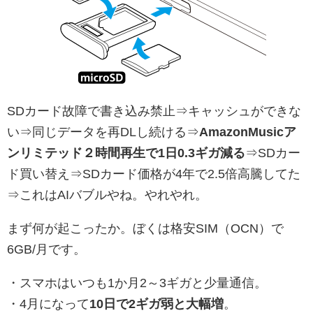
SDカード故障で書き込み禁止⇒キャッシュができな
い⇒同じデータを再DLし続ける⇒
AmazonMusicア
ンリミテッド２時間再生で1日0.3ギガ減る
⇒SDカー
ド買い替え⇒SDカード価格が4年で2.5倍高騰してた
⇒これはAIバブルやね。やれやれ。
まず何が起こったか。ぼくは格安SIM（OCN）で
6GB/月です。
・スマホはいつも1か月2～3ギガと少量通信。
・4月になって
10日で2ギガ弱と大幅増
。