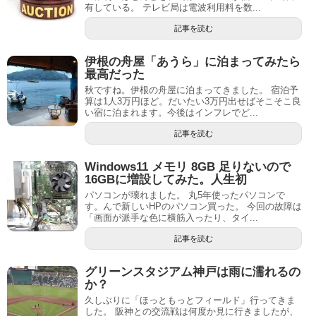
有している。 テレビ局は電波利用料を数...
記事を読む
伊根の舟屋「あうら」に泊まってみたら
最高だった
秋ですね。伊根の舟屋に泊まってきました。 宿泊予
算は1人3万円ほど。だいたい3万円出せばそこそこ良
い宿に泊まれます。今後はインフレでど...
記事を読む
Windows11 メモリ 8GB 足りないので
16GBに増設してみた。人生初
パソコンが壊れました。 丸5年使ったパソコンで
す。んで新しいHPのパソコン買った。 今回の故障は
「画面が派手な色に横筋入ったり、タイ...
記事を読む
グリーンスタジアム神戸は雨に濡れるの
か？
久しぶりに「ほっともっとフィールド」行ってきま
した。 阪神との交流戦は何度か見に行きましたが、