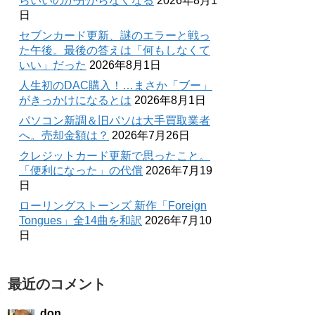
らいいのか分からなくなる
2026年8月1
日
セブンカード更新、謎のエラーと戦っ
た午後。最後の答えは「何もしなくて
いい」だった
2026年8月1日
人生初のDAC購入！…まさか「ブー」
がきっかけになるとは
2026年8月1日
パソコン新調＆旧パソは大手買取業者
へ。売却金額は？
2026年7月26日
クレジットカード更新で思ったこと。
「便利になった」の代償
2026年7月19
日
ローリングストーンズ 新作「Foreign
Tongues」全14曲を和訳
2026年7月10
日
最近のコメント
don