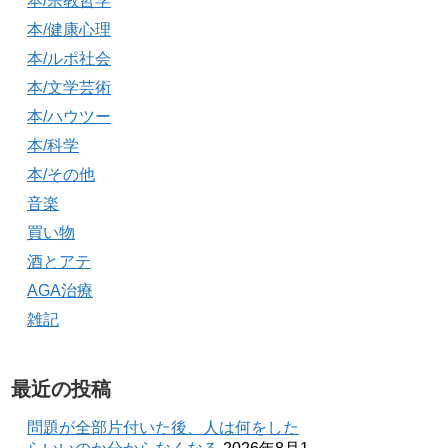
本/宗教哲学
本/健康心理
本/ルポ社会
本/文学芸術
本/ハウツー
本/科学
本/その他
音楽
買い物
酒とアテ
AGA治療
雑記
最近の投稿
問題が全部片付いた後、人は何をした