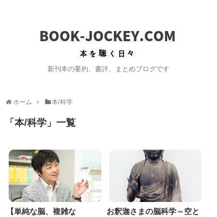
新刊本の要約、書評、まとめブログです
ホーム
本/科学
「
本/科学
」
一覧
【単純な脳、複雑な
お釈迦さまの脳科学～空と