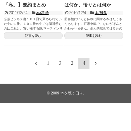
「私」】要約まとめ
は何か、悟りとは何か
2011/12/24
本/科学
2010/12/4
本/科学
必須ビジネス書１０１冊で薦められてい
図書館にいくと仏教に関する本はたくさ
た中の１冊。１０１冊の中では脳科学も
んあります。百家争鳴で、なにがほんと
のはこれと、買い物する脳/マーティンリ
かわかりません。個人的感覚では５分の
ンストロームだけでした。 ...
４は、はずれ本です。 これ...
記事を読む
記事を読む
1
2
3
4
© 2009
本を聴く日々
.